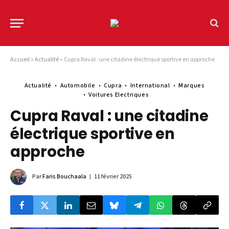
Accueil
»
Actualité
»
Cupra Raval : une citadine électrique sportive en approche
Actualité
Automobile
Cupra
International
Marques
Voitures Electriques
Cupra Raval : une citadine
électrique sportive en
approche
Par
Faris Bouchaala
11 février 2025