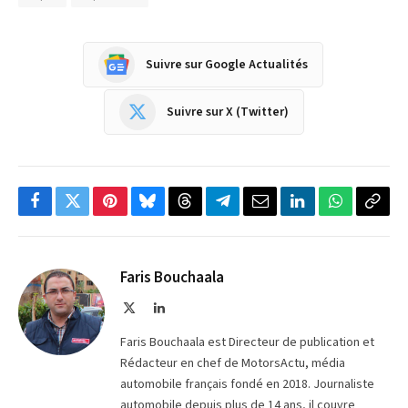
Suivre sur Google Actualités
Suivre sur X (Twitter)
Facebook
Twitter
Pinterest
Bluesky
Threads
Partager
Email
LinkedIn
WhatsApp
Copi
sur
le
Telegram
lien
Faris Bouchaala
X
LinkedIn
(Twitter)
Faris Bouchaala est Directeur de publication et
Rédacteur en chef de MotorsActu, média
automobile français fondé en 2018. Journaliste
automobile depuis plus de 14 ans, il couvre