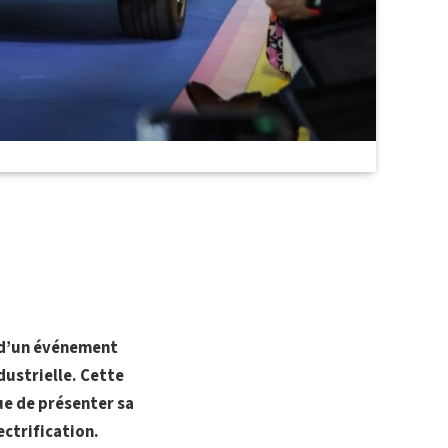
s d’un événement
ustrielle. Cette
que de présenter sa
ectrification.