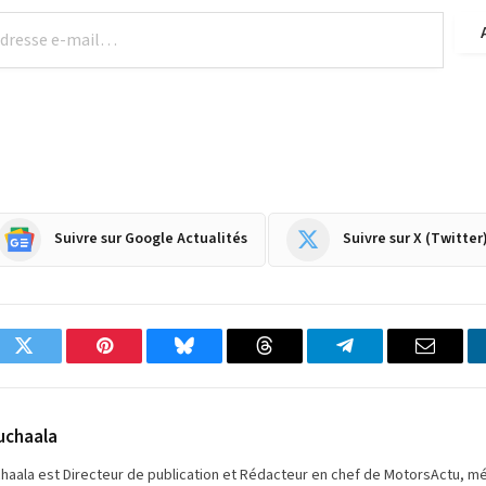
Suivre sur Google Actualités
Suivre sur X (Twitter
ok
Twitter
Pinterest
Bluesky
Threads
Partager
Email
sur
Telegram
uchaala
chaala est Directeur de publication et Rédacteur en chef de MotorsActu, m