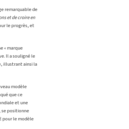
tage remarquable de
ons et de croire en
our le progrès, et
 « marque
. Il a souligné le
 illustrant ainsi la
uveau modèle
liqué que ce
mondiale et une
, se positionne
 € pour le modèle