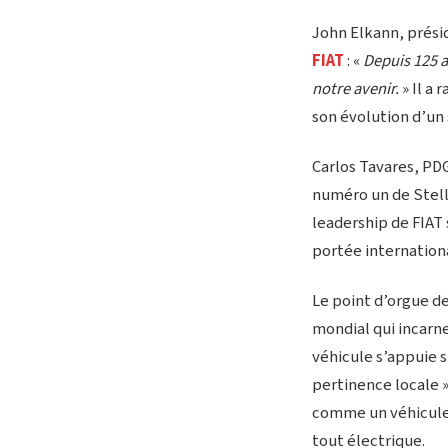
John Elkann, prési
FIAT
: «
Depuis 125 a
notre avenir.
» Il a 
son évolution d’un 
Carlos Tavares, PDG
numéro un de Stella
leadership de FIAT s
portée internation
Le point d’orgue d
mondial qui incarne
véhicule s’appuie s
pertinence locale »
comme un véhicule a
tout électrique.