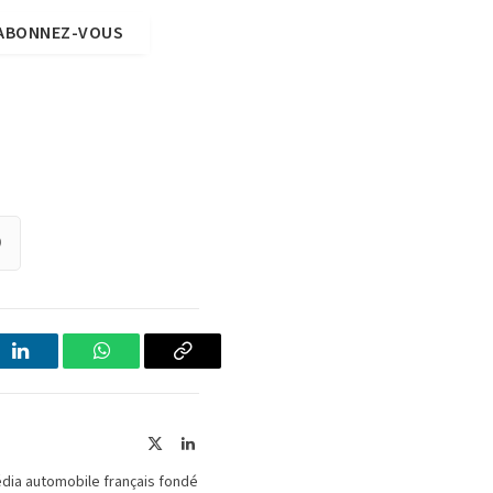
ABONNEZ-VOUS
)
LinkedIn
WhatsApp
Copier
le
lien
X
LinkedIn
(Twitter)
édia automobile français fondé