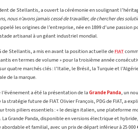
dent de Stellantis, a ouvert la cérémonie en soulignant l’héri
ns, nous n’avons jamais cessé de travailler, de chercher des soluti
rappelé les origines de l’entreprise, née en 1899 d’une passion p
stade artisanal à un géant industriel mondial.
 de Stellantis, a mis en avant la position actuelle de
FIAT
comme
ntis en termes de volume » pour la troisième année consécutive
ur quatre marchés clés : l’Italie, le Brésil, la Turquie et l’Algérie,
ale de la marque.
e l’événement a été la présentation de la
Grande Panda
, un no
 la stratégie future de FIAT. Olivier François, PDG de FIAT, a exp
ur trois piliers essentiels : « le design italien, une plateforme 
. La Grande Panda, disponible en versions électrique et hybride
bordable et familial, avec un prix de départ inférieur à 25 000