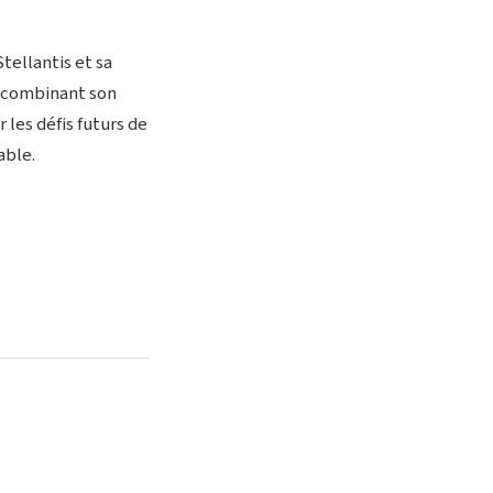
ellantis et sa
n combinant son
 les défis futurs de
able.