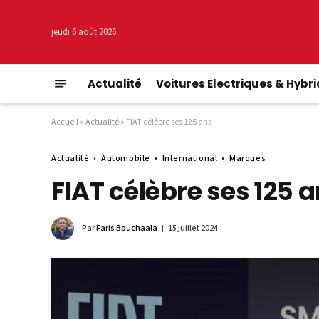
jeudi 6 août 2026
Actualité
Voitures Electriques & Hybr
Accueil
»
Actualité
»
FIAT célèbre ses 125 ans !
Actualité
Automobile
International
Marques
FIAT célèbre ses 125 a
Par
Faris Bouchaala
15 juillet 2024