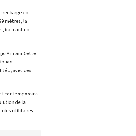
e recharge en
99 mètres, la
, incluant un
gio Armani. Cette
ribuée
ité », avec des
s et contemporains
lution de la
ules utilitaires