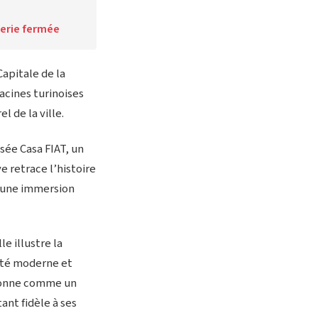
sserie fermée
Capitale de la
acines turinoises
l de la ville.
sée Casa FIAT, un
e retrace l’histoire
s une immersion
e illustre la
lité moderne et
tionne comme un
ant fidèle à ses