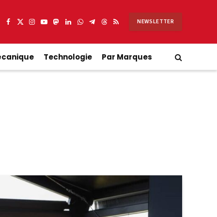
NEWSLETTER
Facebook
X
Instagram
YouTube
Mastodon
LinkedIn
WhatsApp
Partager
Threads
RSS
(Twitter)
sur
Telegram
écanique
Technologie
Par Marques