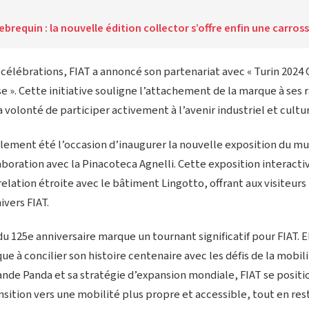
ebrequin : la nouvelle édition collector s’offre enfin une carro
 célébrations, FIAT a annoncé son partenariat avec « Turin 2024 
e ». Cette initiative souligne l’attachement de la marque à ses r
 volonté de participer activement à l’avenir industriel et culture
lement été l’occasion d’inaugurer la nouvelle exposition du mu
aboration avec la Pinacoteca Agnelli. Cette exposition interactiv
relation étroite avec le bâtiment Lingotto, offrant aux visiteur
vers FIAT.
u 125e anniversaire marque un tournant significatif pour FIAT. Ell
ue à concilier son histoire centenaire avec les défis de la mobi
rande Panda et sa stratégie d’expansion mondiale, FIAT se posi
ansition vers une mobilité plus propre et accessible, tout en rest