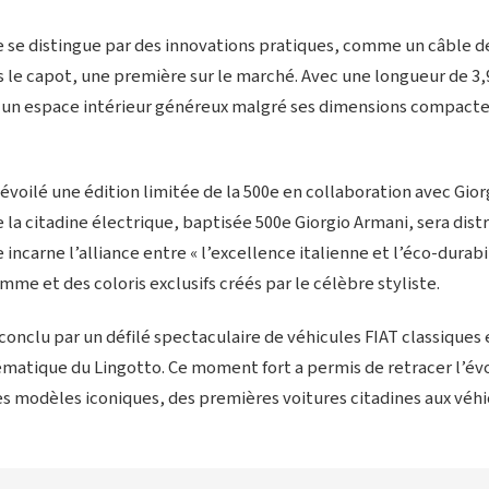
se distingue par des innovations pratiques, comme un câble d
s le capot, une première sur le marché. Avec une longueur de 3,
 un espace intérieur généreux malgré ses dimensions compactes
voilé une édition limitée de la 500e en collaboration avec Gior
 la citadine électrique, baptisée 500e Giorgio Armani, sera dist
incarne l’alliance entre « l’excellence italienne et l’éco-durabil
amme et des coloris exclusifs créés par le célèbre styliste.
conclu par un défilé spectaculaire de véhicules FIAT classique
ématique du Lingotto. Ce moment fort a permis de retracer l’évo
s modèles iconiques, des premières voitures citadines aux véhic