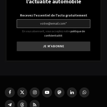
l’actualité automobile
Recevez l'essentiel de l'actu gratuitement
En vous abonnant, vous acceptez notre
politique de
confidentialité
.
Facebook
X
Instagram
YouTube
Mastodon
LinkedIn
WhatsApp
(Twitter)
Partager
Threads
RSS