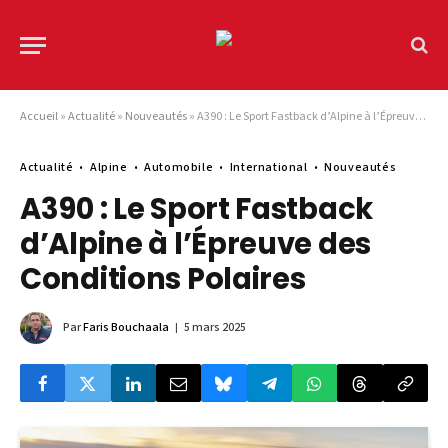
Accueil
»
Actualité
»
Nouveautés
»
A390 : Le Sport Fastback d’Alpine à l’Épreuve des Conditions Polaires
Actualité
Alpine
Automobile
International
Nouveautés
A390 : Le Sport Fastback
d’Alpine à l’Épreuve des
Conditions Polaires
Par
Faris Bouchaala
5 mars 2025