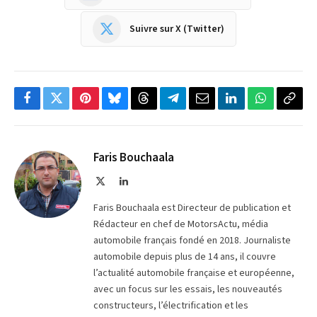
Suivre sur X (Twitter)
Facebook
Twitter
Pinterest
Bluesky
Threads
Partager
Email
LinkedIn
WhatsApp
Copi
sur
le
Telegram
lien
Faris Bouchaala
X
LinkedIn
(Twitter)
Faris Bouchaala est Directeur de publication et
Rédacteur en chef de MotorsActu, média
automobile français fondé en 2018. Journaliste
automobile depuis plus de 14 ans, il couvre
l’actualité automobile française et européenne,
avec un focus sur les essais, les nouveautés
constructeurs, l’électrification et les