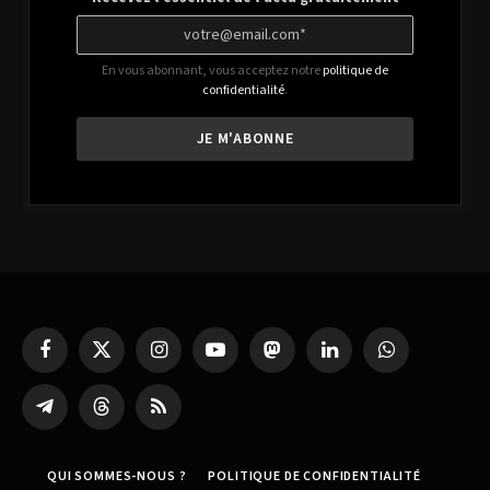
En vous abonnant, vous acceptez notre
politique de
confidentialité
.
Facebook
X
Instagram
YouTube
Mastodon
LinkedIn
WhatsApp
(Twitter)
Partager
Threads
RSS
sur
Telegram
QUI SOMMES-NOUS ?
POLITIQUE DE CONFIDENTIALITÉ