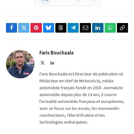
Facebook
Twitter
Pinterest
Bluesky
Threads
Partager
Email
LinkedIn
WhatsApp
Copi
sur
le
Telegram
lien
Faris Bouchaala
X
LinkedIn
(Twitter)
Faris Bouchaala est Directeur de publication et
Rédacteur en chef de MotorsActu, média
automobile français fondé en 2018. Journaliste
automobile depuis plus de 14 ans, il couvre
l’actualité automobile française et européenne,
avec un focus sur les essais, les nouveautés
constructeurs, l’électrification et les
technologies embarquées.