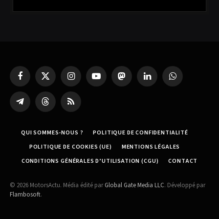
Facebook
X
Instagram
YouTube
Mastodon
LinkedIn
WhatsApp
(Twitter)
Partager
Threads
RSS
sur
Telegram
QUI SOMMES-NOUS ?
POLITIQUE DE CONFIDENTIALITÉ
POLITIQUE DE COOKIES (UE)
MENTIONS LÉGALES
CONDITIONS GÉNÉRALES D’UTILISATION (CGU)
CONTACT
© 2026 MotorsActu. Média édité par
Global Gate Media LLC
. Développé par
Flambosoft
.