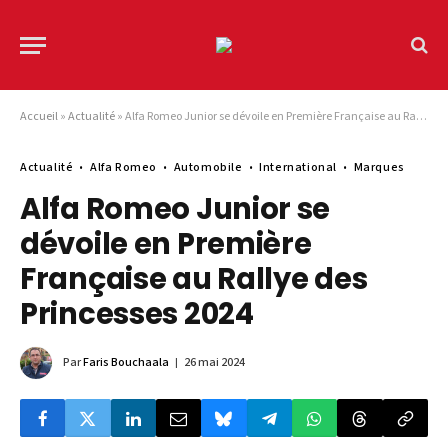
Accueil
»
Actualité
»
Alfa Romeo Junior se dévoile en Première Française au Rallye des Princesses 2024
Actualité
Alfa Romeo
Automobile
International
Marques
Alfa Romeo Junior se
dévoile en Première
Française au Rallye des
Princesses 2024
Par
Faris Bouchaala
26 mai 2024