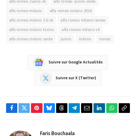
alfa romeo Juniro v6
alfa romeo Juniro verde
alfa romeo milano
alfa romeo milano 2024
alfa romeo milano 3.0 v6
alfa romeo milano review
alfa romeo milano torino
alfa romeo milano v6
alfa romeo milano verde
Juniro
milano
romeo
Suivre sur Google Actualités
Suivre sur X (Twitter)
Facebook
Twitter
Pinterest
Bluesky
Threads
Partager
Email
LinkedIn
WhatsApp
Copi
sur
le
Telegram
lien
Faris Bouchaala