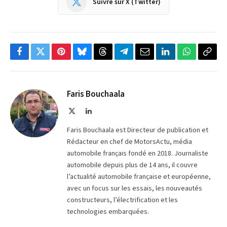
Suivre sur X (Twitter)
Facebook
Twitter
Pinterest
Bluesky
Threads
Partager
Email
LinkedIn
WhatsApp
Copi
sur
le
Telegram
lien
Faris Bouchaala
X
LinkedIn
(Twitter)
Faris Bouchaala est Directeur de publication et
Rédacteur en chef de MotorsActu, média
automobile français fondé en 2018. Journaliste
automobile depuis plus de 14 ans, il couvre
l’actualité automobile française et européenne,
avec un focus sur les essais, les nouveautés
constructeurs, l’électrification et les
technologies embarquées.