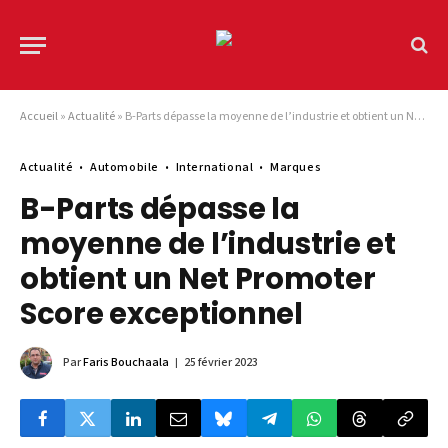
Accueil
»
Actualité
»
B-Parts dépasse la moyenne de l’industrie et obtient un Net Promoter Score exceptionnel
Actualité
Automobile
International
Marques
B-Parts dépasse la
moyenne de l’industrie et
obtient un Net Promoter
Score exceptionnel
Par
Faris Bouchaala
25 février 2023