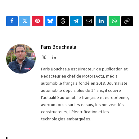
Facebook
Twitter
Pinterest
Bluesky
Threads
Partager
Email
LinkedIn
WhatsApp
Copi
sur
le
Telegram
lien
Faris Bouchaala
X
LinkedIn
(Twitter)
Faris Bouchaala est Directeur de publication et
Rédacteur en chef de MotorsActu, média
automobile français fondé en 2018. Journaliste
automobile depuis plus de 14 ans, il couvre
l’actualité automobile française et européenne,
avec un focus sur les essais, les nouveautés
constructeurs, l’électrification et les
technologies embarquées.