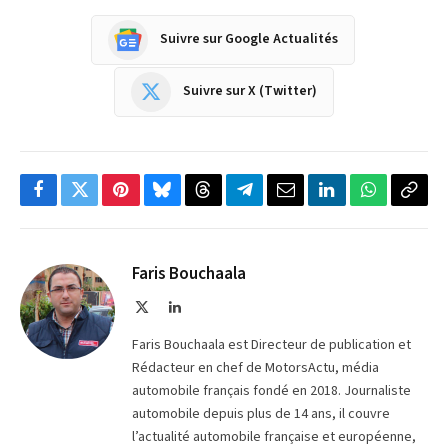
Suivre sur Google Actualités
Suivre sur X (Twitter)
Facebook
Twitter
Pinterest
Bluesky
Threads
Partager
Email
LinkedIn
WhatsApp
Copi
sur
le
Telegram
lien
Faris Bouchaala
X
LinkedIn
(Twitter)
Faris Bouchaala est Directeur de publication et
Rédacteur en chef de MotorsActu, média
automobile français fondé en 2018. Journaliste
automobile depuis plus de 14 ans, il couvre
l’actualité automobile française et européenne,