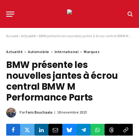
Accueil
»
Actualité
»
BMW présente les nouvelles jantes à écrou central BMW M Performance Parts
Actualité
Automobile
International
Marques
BMW présente les
nouvelles jantes à écrou
central BMW M
Performance Parts
Par
Faris Bouchaala
18 novembre 2023