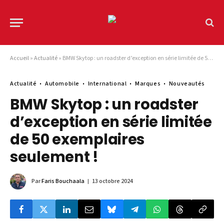
Accueil
»
Actualité
»
BMW Skytop : un roadster d’exception en série limitée de 50 exemplaires seulement !
Actualité
Automobile
International
Marques
Nouveautés
BMW Skytop : un roadster
d’exception en série limitée
de 50 exemplaires
seulement !
Par
Faris Bouchaala
13 octobre 2024