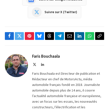
Suivre sur X (Twitter)
Facebook
Twitter
Pinterest
Bluesky
Threads
Partager
Email
LinkedIn
WhatsApp
Copi
sur
le
Telegram
lien
Faris Bouchaala
X
LinkedIn
(Twitter)
Faris Bouchaala est Directeur de publication et
Rédacteur en chef de MotorsActu, média
automobile français fondé en 2018. Journaliste
automobile depuis plus de 14 ans, il couvre
l’actualité automobile française et européenne,
avec un focus sur les essais, les nouveautés
constructeurs, l’électrification et les