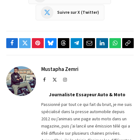
Suivre sur X (Twitter)
Facebook
Twitter
Pinterest
Bluesky
Threads
Partager
Email
LinkedIn
WhatsApp
Copi
sur
le
Telegram
lien
Mustapha Zemri
Facebook
X
Instagram
(Twitter)
Journaliste Essayeur Auto & Moto
Passionné par tout ce qui fait du bruit, je me suis
spécialisé dans la presse automobile depuis
2012 ou j’animais une page auto moto dans un
magazine, puis j’ai lancé une émission télé qui a
été diffusée sur plusieurs chaines privées.