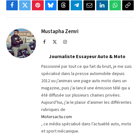
Facebook
Twitter
Pinterest
Bluesky
Threads
Partager
Email
LinkedIn
WhatsApp
Copi
sur
le
Telegram
lien
Mustapha Zemri
Facebook
X
Instagram
(Twitter)
Journaliste Essayeur Auto & Moto
Passionné par tout ce qui fait du bruit, je me suis
spécialisé dans la presse automobile depuis
2012 ou j’animais une page auto moto dans un
magazine, puis j’ai lancé une émission télé qui a
été diffusée sur plusieurs chaines privées.
Aujourd’hui, j’ai le plaisir d’animer les différentes
rubriques de
Motorsactu.com
, ce média spécialisé dans l’actualité auto, moto
et sport mécanique.