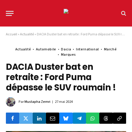
Accueil
»
Actualité
»
DACIA Duster bat en retraite : Ford Puma dépasse le SUV roumain !
Actualité
Automobile
Dacia
International
Marché
Marques
DACIA Duster bat en
retraite : Ford Puma
dépasse le SUV roumain !
Par
Mustapha Zemri
27 mai 2024