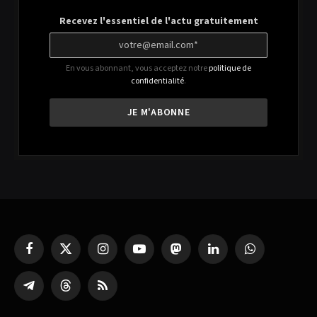
Recevez l'essentiel de l'actu gratuitement
En vous abonnant, vous acceptez notre
politique de
confidentialité
.
Facebook
X
Instagram
YouTube
Mastodon
LinkedIn
WhatsApp
(Twitter)
Partager
Threads
RSS
sur