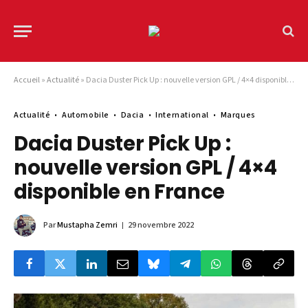
Accueil
»
Actualité
»
Dacia Duster Pick Up : nouvelle version GPL / 4×4 disponible en France
Actualité
Automobile
Dacia
International
Marques
Dacia Duster Pick Up :
nouvelle version GPL / 4×4
disponible en France
Par
Mustapha Zemri
29 novembre 2022