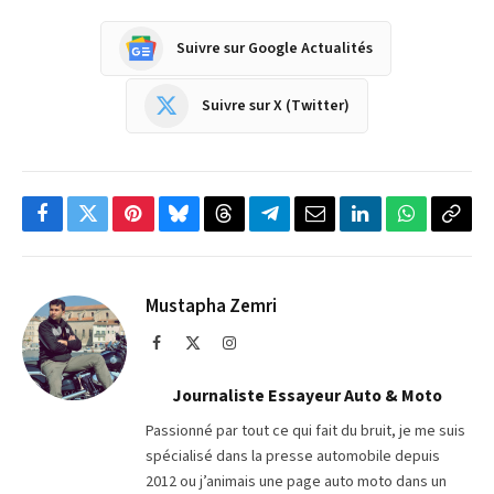
Suivre sur Google Actualités
Suivre sur X (Twitter)
Facebook
Twitter
Pinterest
Bluesky
Threads
Partager
Email
LinkedIn
WhatsApp
Copi
sur
le
Telegram
lien
Mustapha Zemri
Facebook
X
Instagram
(Twitter)
Journaliste Essayeur Auto & Moto
Passionné par tout ce qui fait du bruit, je me suis
spécialisé dans la presse automobile depuis
2012 ou j’animais une page auto moto dans un