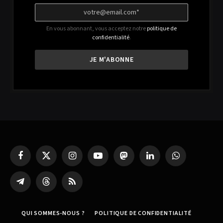
En vous abonnant, vous acceptez notre
politique de
confidentialité
.
Facebook
X
Instagram
YouTube
Mastodon
LinkedIn
WhatsApp
(Twitter)
Partager
Threads
RSS
sur
Telegram
QUI SOMMES-NOUS ?
POLITIQUE DE CONFIDENTIALITÉ