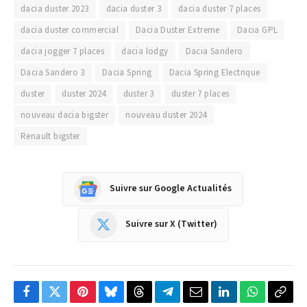
dacia duster 2023
dacia duster 3
dacia duster 7 places
dacia duster commercial
Dacia Duster Extreme
Dacia GPL
dacia jogger 7 places
dacia lodgy
Dacia Sandero
Dacia Sandero 3
Dacia Spring
Dacia Spring Electrique
duster
duster 2024
duster 3
duster 7 places
nouveau dacia bigster
nouveau duster 2024
Renault bigster
Suivre sur Google Actualités
Suivre sur X (Twitter)
Facebook
Twitter
Pinterest
Bluesky
Threads
Partager
Email
LinkedIn
WhatsApp
Copi