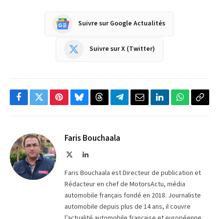
Suivre sur Google Actualités
Suivre sur X (Twitter)
Facebook
Twitter
Pinterest
Bluesky
Threads
Partager
Email
LinkedIn
WhatsApp
Copi
sur
le
Telegram
lien
Faris Bouchaala
X
LinkedIn
(Twitter)
Faris Bouchaala est Directeur de publication et
Rédacteur en chef de MotorsActu, média
automobile français fondé en 2018. Journaliste
automobile depuis plus de 14 ans, il couvre
l’actualité automobile française et européenne,