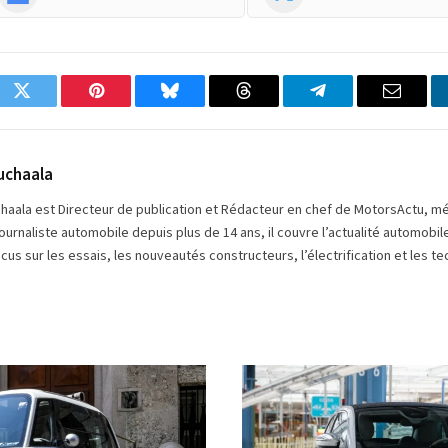
ok
Twitter
Pinterest
Bluesky
Threads
Partager
Email
sur
Telegram
uchaala
chaala est Directeur de publication et Rédacteur en chef de MotorsActu, m
ournaliste automobile depuis plus de 14 ans, il couvre l’actualité automobi
cus sur les essais, les nouveautés constructeurs, l’électrification et les
© Fiat