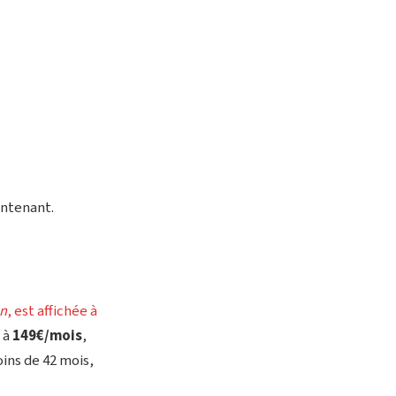
aintenant.
on
, est affichée à
 à
149€/mois
,
oins de 42 mois,