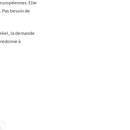
 européennes. Elle
e
. Pas besoin de
 réel, la demande
 redonne à
)