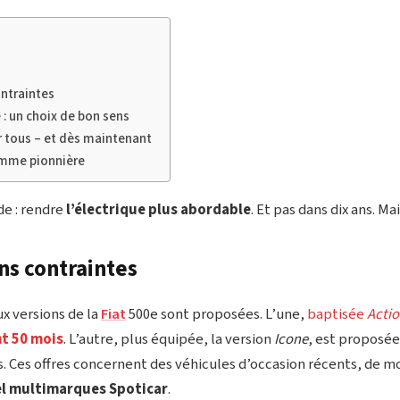
ontraintes
 : un choix de bon sens
ur tous – et dès maintenant
omme pionnière
de : rendre
l’électrique plus abordable
. Et pas dans dix ans. M
ns contraintes
 versions de la
Fiat
500e sont proposées. L’une,
baptisée
Acti
t 50 mois
. L’autre, plus équipée, la version
Icone
, est proposée
s. Ces offres concernent des véhicules d’occasion récents, de m
el multimarques Spoticar
.