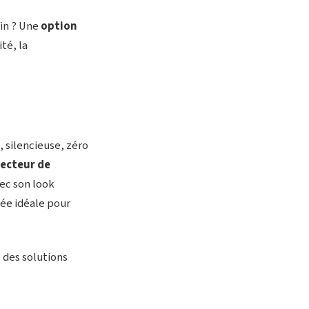
fin ? Une
option
ité, la
 silencieuse, zéro
ecteur de
vec son look
iée idéale pour
e des solutions