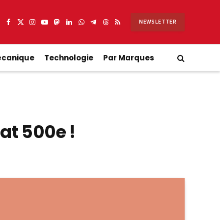
NEWSLETTER
Facebook
X
Instagram
YouTube
Mastodon
LinkedIn
WhatsApp
Partager
Threads
RSS
(Twitter)
sur
Telegram
écanique
Technologie
Par Marques
iat 500e !