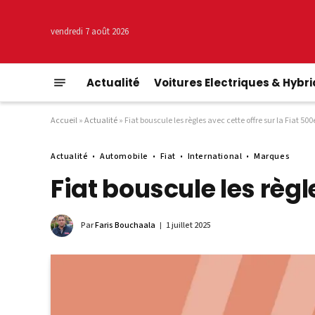
vendredi 7 août 2026
Actualité
Voitures Electriques & Hybr
Accueil
»
Actualité
»
Fiat bouscule les règles avec cette offre sur la Fiat 500e
Actualité
Automobile
Fiat
International
Marques
Fiat bouscule les règle
Par
Faris Bouchaala
1 juillet 2025