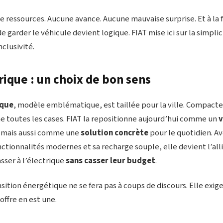
 ressources. Aucune avance. Aucune mauvaise surprise. Et à la 
 de garder le véhicule devient logique. FIAT mise ici sur la simplic
nclusivité.
rique : un choix de bon sens
ique
, modèle emblématique, est taillée pour la ville. Compacte,
he toutes les cases. FIAT la repositionne aujourd’hui comme un
v
, mais aussi comme une
solution concrète
pour le quotidien. A
ctionnalités modernes et sa recharge souple, elle devient l’all
sser à l’électrique
sans casser leur budget
.
ansition énergétique ne se fera pas à coups de discours. Elle exig
offre en est une.