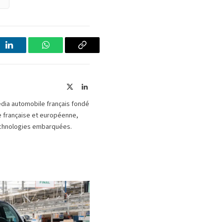
LinkedIn
WhatsApp
Copier
le
lien
X
LinkedIn
(Twitter)
édia automobile français fondé
le française et européenne,
 technologies embarquées.