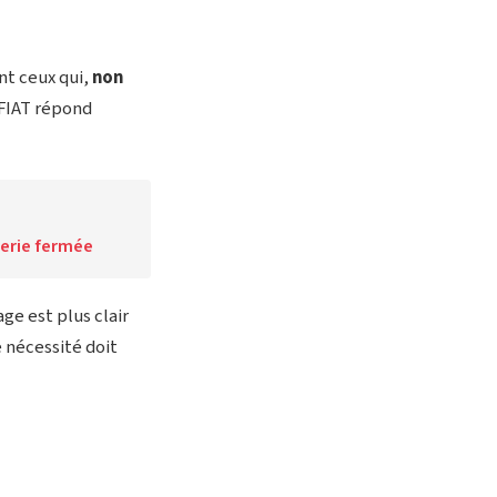
nt ceux qui,
non
 FIAT répond
sserie fermée
ge est plus clair
e nécessité doit