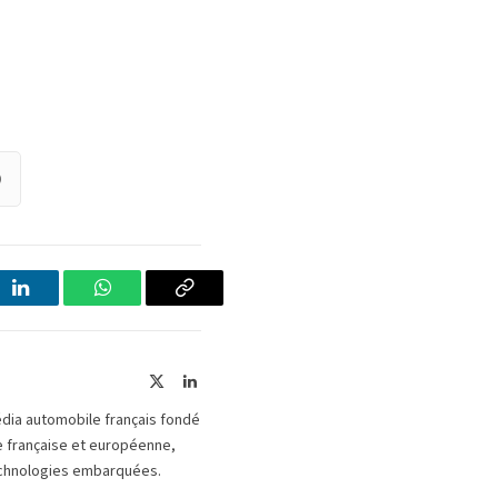
)
LinkedIn
WhatsApp
Copier
le
lien
X
LinkedIn
(Twitter)
édia automobile français fondé
le française et européenne,
 technologies embarquées.