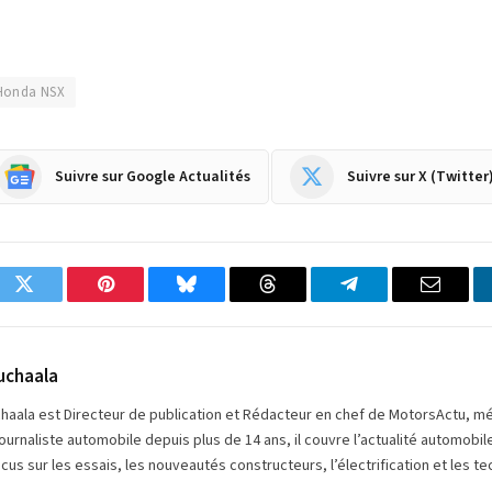
Honda NSX
Suivre sur Google Actualités
Suivre sur X (Twitter
ok
Twitter
Pinterest
Bluesky
Threads
Partager
Email
sur
Telegram
uchaala
chaala est Directeur de publication et Rédacteur en chef de MotorsActu, m
ournaliste automobile depuis plus de 14 ans, il couvre l’actualité automobi
cus sur les essais, les nouveautés constructeurs, l’électrification et les