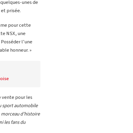
s quelques-unes de
 et prisée.
asme pour cette
ette NSX, une
 Posséder l’une
able honneur. »
oise
e vente pour les
u sport automobile
 morceau d’histoire
i les fans du