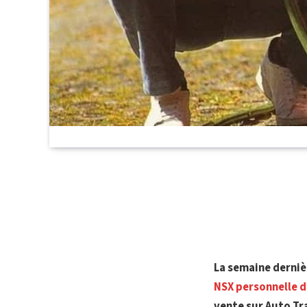
La semaine derniè
NSX personnelle d
vente sur Auto Tr