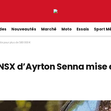
ides
Nouveautés
Marché
Moto
Essais
Sport M
e pour plus de 580 000 €
NSX d’Ayrton Senna mise e