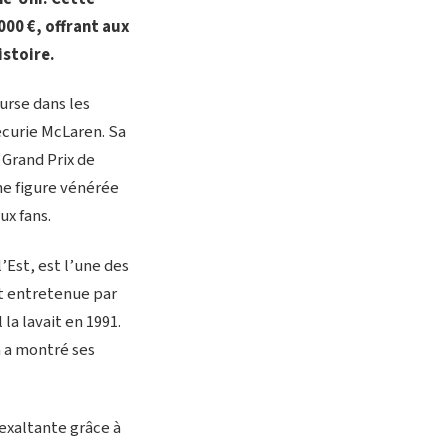
00 €, offrant aux
stoire.
urse dans les
écurie McLaren. Sa
 Grand Prix de
ne figure vénérée
ux fans.
Est, est l’une des
et entretenue par
la lavait en 1991.
a a montré ses
 exaltante grâce à