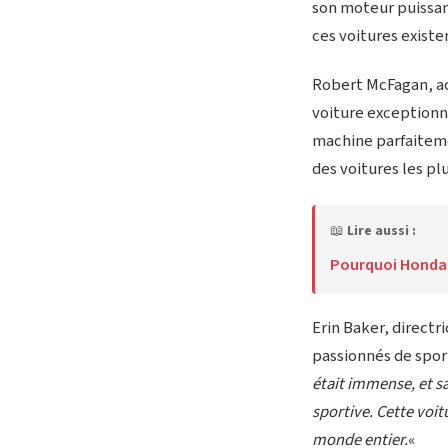
son moteur puissan
ces voitures existe
Robert McFagan, ac
voiture exceptionne
machine parfaiteme
des voitures les pl
📖
Lire aussi :
Pourquoi Honda 
Erin Baker, directr
passionnés de spor
était immense, et 
sportive. Cette voit
monde entier.
«