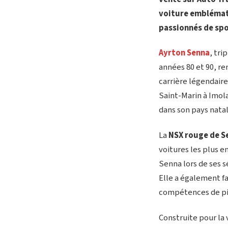
voiture emblémati
passionnés de spo
Ayrton Senna
, tri
années 80 et 90, re
carrière légendaire
Saint-Marin à Imola
dans son pays natal
La
NSX rouge de S
voitures les plus 
Senna lors de ses s
Elle a également fa
compétences de pilo
Construite pour la 