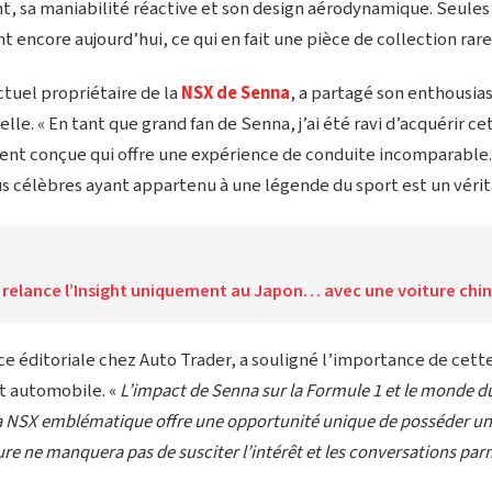
t, sa maniabilité réactive et son design aérodynamique. Seule
nt encore aujourd’hui, ce qui en fait une pièce de collection rare
tuel propriétaire de la
NSX de Senna
, a partagé son enthousi
lle. « En tant que grand fan de Senna, j’ai été ravi d’acquérir c
nt conçue qui offre une expérience de conduite incomparable.
us célèbres ayant appartenu à une légende du sport est un vérit
relance l’Insight uniquement au Japon… avec une voiture chin
ice éditoriale chez Auto Trader, a souligné l’importance de cett
t automobile. «
L’impact de Senna sur la Formule 1 et le monde d
sa NSX emblématique offre une opportunité unique de posséder un
ure ne manquera pas de susciter l’intérêt et les conversations parm