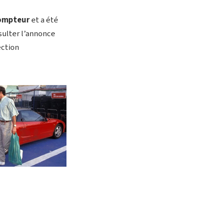
compteur
et a été
sulter l’annonce
ection