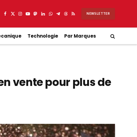
NEWSLETTER
Facebook
X
Instagram
YouTube
Mastodon
LinkedIn
WhatsApp
Partager
Threads
RSS
(Twitter)
sur
Telegram
écanique
Technologie
Par Marques
n vente pour plus de