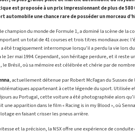
que est proposée à un prix impressionnant de plus de 580 0
rt automobile une chance rare de posséder un morceau d’hi
ple champion du monde de Formule 1, a dominé la scène de la co
mportant un total de 41 courses et trois titres mondiaux avec l’
 a été tragiquement interrompue lorsqu’il a perdu la vie lors du
 le 1er mai 1994. Cependant, son héritage perdure, et il reste u
, le Brésil, où sa mémoire est célébrée et chérie par de nombre
enna
, actuellement détenue par Robert McFagan du Sussex de l’
emblématiques appartenant à cette légende du sport. Utilisée 
éjours au Portugal, cette voiture a été photographiée alors qu’il 
it une apparition dans le film « Racing is in my Blood », où Senn
tage en faisant crisser les pneus arrière.
vitesse et la précision, la NSX offre une expérience de conduite