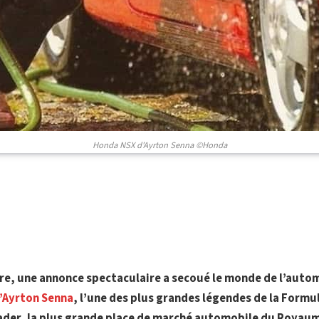
Honda NSX d'Ayrton Senna ©Honda
re, une annonce spectaculaire a secoué le monde de l’autom
’Ayrton Senna
, l’une des plus grandes légendes de la Formul
ader, la plus grande place de marché automobile du Royau