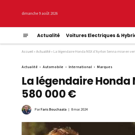
dimanche 9 août 2026
Actualité
Voitures Electriques & Hybr
Accueil
»
Actualité
»
La légendaire Honda NSX d’Ayrton Senna mise en vent
Actualité
Automobile
International
Marques
La légendaire Honda 
580 000 €
Par
Faris Bouchaala
8 mai 2024