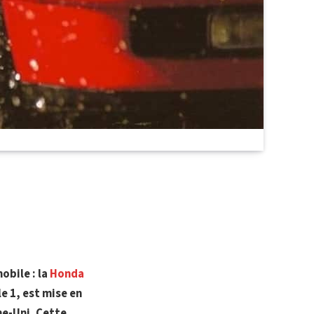
obile : la
Honda
e 1, est mise en
me-Uni. Cette