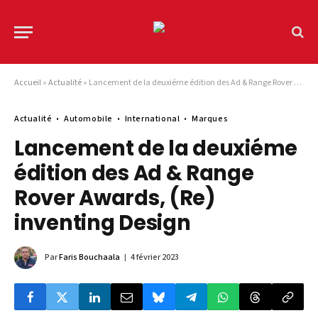
Accueil
»
Actualité
»
Lancement de la deuxiéme édition des Ad & Range Rover Awards, (Re) inventing Design
Actualité
Automobile
International
Marques
Lancement de la deuxiéme
édition des Ad & Range
Rover Awards, (Re)
inventing Design
Par
Faris Bouchaala
4 février 2023