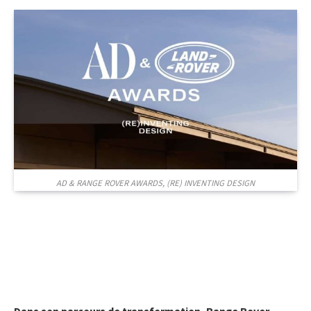
AD & RANGE ROVER AWARDS, (RE) INVENTING DESIGN