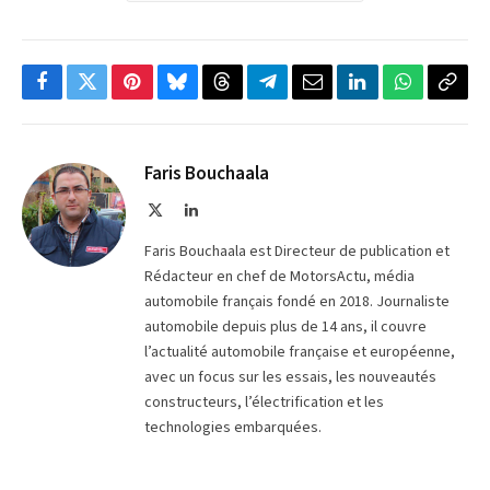
Facebook
Twitter
Pinterest
Bluesky
Threads
Partager
Email
LinkedIn
WhatsApp
Copi
sur
le
Telegram
lien
Faris Bouchaala
X
LinkedIn
(Twitter)
Faris Bouchaala est Directeur de publication et
Rédacteur en chef de MotorsActu, média
automobile français fondé en 2018. Journaliste
automobile depuis plus de 14 ans, il couvre
l’actualité automobile française et européenne,
avec un focus sur les essais, les nouveautés
constructeurs, l’électrification et les
technologies embarquées.