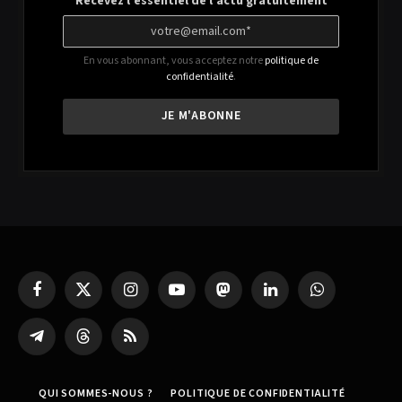
Recevez l'essentiel de l'actu gratuitement
En vous abonnant, vous acceptez notre
politique de
confidentialité
.
Facebook
X
Instagram
YouTube
Mastodon
LinkedIn
WhatsApp
(Twitter)
Partager
Threads
RSS
sur
Telegram
QUI SOMMES-NOUS ?
POLITIQUE DE CONFIDENTIALITÉ