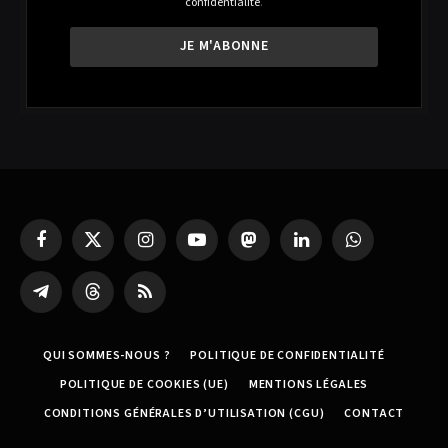
confidentialité
.
Facebook
X
Instagram
YouTube
Mastodon
LinkedIn
WhatsApp
(Twitter)
Partager
Threads
RSS
sur
Telegram
QUI SOMMES-NOUS ?
POLITIQUE DE CONFIDENTIALITÉ
POLITIQUE DE COOKIES (UE)
MENTIONS LÉGALES
CONDITIONS GÉNÉRALES D’UTILISATION (CGU)
CONTACT