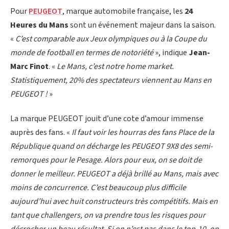
Pour
PEUGEOT
, marque automobile française, les
24
Heures du Mans
sont un événement majeur dans la saison.
«
C’est comparable aux Jeux olympiques ou à la Coupe du
monde de football en termes de notoriété
», indique
Jean-
Marc Finot
. «
Le Mans, c’est notre home market.
Statistiquement, 20% des spectateurs viennent au Mans en
PEUGEOT !
»
La marque PEUGEOT jouit d’une cote d’amour immense
auprès des fans. «
Il faut voir les hourras des fans Place de la
République quand on décharge les PEUGEOT 9X8 des semi-
remorques pour le Pesage. Alors pour eux, on se doit de
donner le meilleur. PEUGEOT a déjà brillé au Mans, mais avec
moins de concurrence. C’est beaucoup plus difficile
aujourd’hui avec huit constructeurs très compétitifs. Mais en
tant que challengers, on va prendre tous les risques pour
décrocher un beau résultat. Si on n’est pas dans le top-10, on