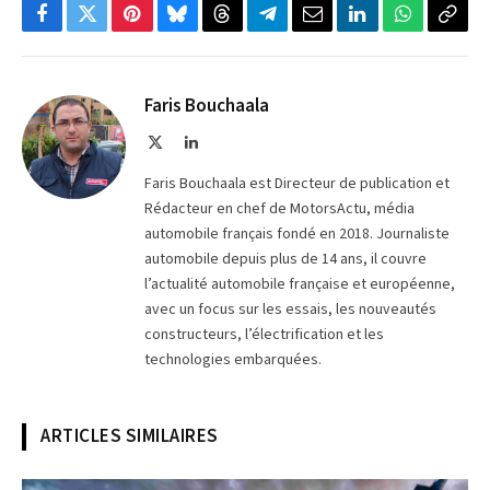
Facebook
Twitter
Pinterest
Bluesky
Threads
Partager
Email
LinkedIn
WhatsApp
Copi
sur
le
Telegram
lien
Faris Bouchaala
X
LinkedIn
(Twitter)
Faris Bouchaala est Directeur de publication et
Rédacteur en chef de MotorsActu, média
automobile français fondé en 2018. Journaliste
automobile depuis plus de 14 ans, il couvre
l’actualité automobile française et européenne,
avec un focus sur les essais, les nouveautés
constructeurs, l’électrification et les
technologies embarquées.
ARTICLES SIMILAIRES
© Peugeot