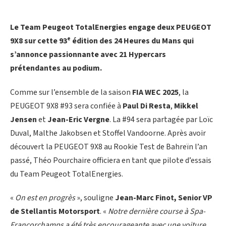
Le Team Peugeot TotalEnergies engage deux PEUGEOT
e
9X8 sur cette 93
édition des 24 Heures du Mans qui
s’annonce passionnante avec 21 Hypercars
prétendantes au podium.
Comme sur l’ensemble de la saison
FIA WEC 2025
, la
PEUGEOT 9X8 #93 sera confiée à
Paul Di Resta
,
Mikkel
Jensen
et
Jean-Eric Vergne
. La #94 sera partagée par Loïc
Duval, Malthe Jakobsen et Stoffel Vandoorne. Après avoir
découvert la PEUGEOT 9X8 au Rookie Test de Bahreïn l’an
passé, Théo Pourchaire officiera en tant que pilote d’essais
du Team Peugeot TotalEnergies.
«
On est en progrès
», souligne
Jean-Marc Finot, Senior VP
de Stellantis Motorsport
. «
Notre dernière course à Spa-
Francorchamps a été très encourageante avec une voiture