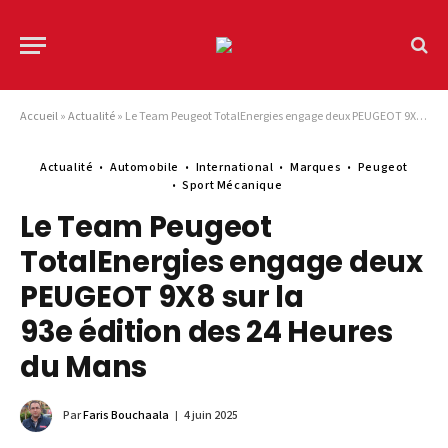
Accueil
»
Actualité
»
Le Team Peugeot TotalEnergies engage deux PEUGEOT 9X8 sur la 93e édition des 24 Heures du Mans
Actualité
Automobile
International
Marques
Peugeot
Sport Mécanique
Le Team Peugeot
TotalEnergies engage deux
PEUGEOT 9X8 sur la
93e édition des 24 Heures
du Mans
Par
Faris Bouchaala
4 juin 2025