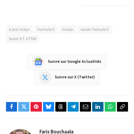
e-prix tokyo
Formule E
nissan
nissan formule E
Super GT GT500
Suivre sur Google Actualités
Suivre sur X (Twitter)
Facebook
Twitter
Pinterest
Bluesky
Threads
Partager
Email
LinkedIn
WhatsApp
Copi
sur
le
Telegram
lien
Faris Bouchaala