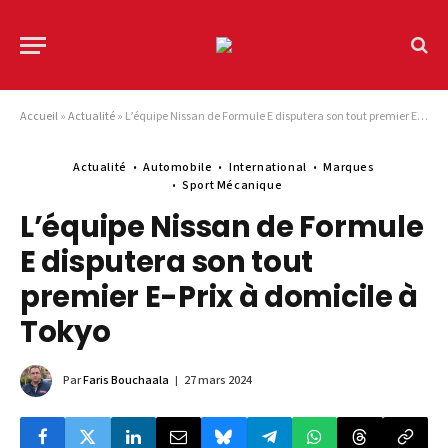
Accueil
»
Actualité
»
L’équipe Nissan de Formule E disputera son tout premier E-Prix à domicile à Tokyo
Actualité
Automobile
International
Marques
Sport Mécanique
L’équipe Nissan de Formule
E disputera son tout
premier E-Prix à domicile à
Tokyo
Par
Faris Bouchaala
27 mars 2024