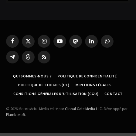
Facebook
X
Instagram
YouTube
Mastodon
LinkedIn
WhatsApp
(Twitter)
Partager
Threads
RSS
sur
Telegram
QUI SOMMES-NOUS ?
POLITIQUE DE CONFIDENTIALITÉ
POLITIQUE DE COOKIES (UE)
MENTIONS LÉGALES
CONDITIONS GÉNÉRALES D’UTILISATION (CGU)
CONTACT
© 2026 MotorsActu. Média édité par
Global Gate Media LLC
. Développé par
Flambosoft
.