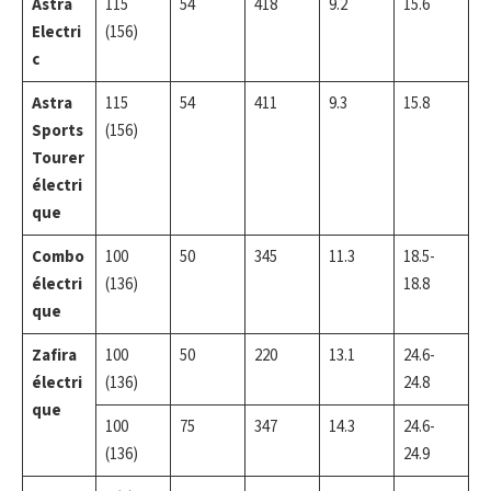
Astra
115
54
418
9.2
15.6
Electri
(156)
c
Astra
115
54
411
9.3
15.8
Sports
(156)
Tourer
électri
que
Combo
100
50
345
11.3
18.5-
électri
(136)
18.8
que
Zafira
100
50
220
13.1
24.6-
électri
(136)
24.8
que
100
75
347
14.3
24.6-
(136)
24.9