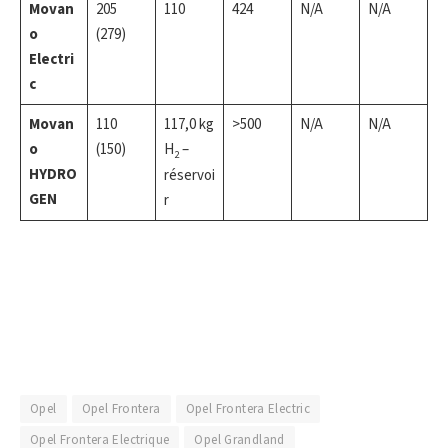
Movan
205
110
424
N/A
N/A
o
(279)
Electri
c
Movan
110
117,0 kg
>500
N/A
N/A
o
(150)
H
–
2
HYDRO
réservoi
GEN
r
Opel
Opel Frontera
Opel Frontera Electric
Opel Frontera Electrique
Opel Grandland