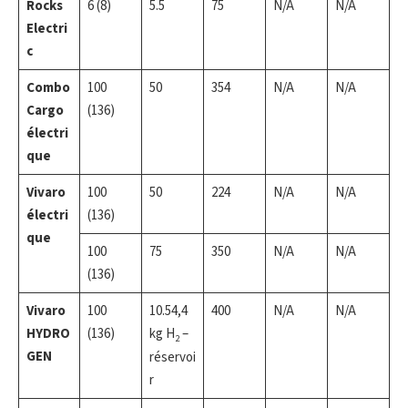
Rocks
6 (8)
5.5
75
N/A
N/A
Electri
c
Combo
100
50
354
N/A
N/A
Cargo
(136)
électri
que
Vivaro
100
50
224
N/A
N/A
électri
(136)
que
100
75
350
N/A
N/A
(136)
Vivaro
100
10.54,4
400
N/A
N/A
HYDRO
(136)
kg H
–
2
GEN
réservoi
r