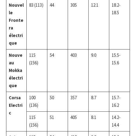
Nouvel
83 (113)
44
305
12.1
18.2-
le
18.5
Fronte
ra
électri
que
Nouve
115
54
403
9.0
15.5-
au
(156)
15.6
Mokka
électri
que
Corsa
100
50
357
8.7
15.7-
Electri
(136)
16.2
c
115
51
405
8.1
14.2-
(156)
14.4