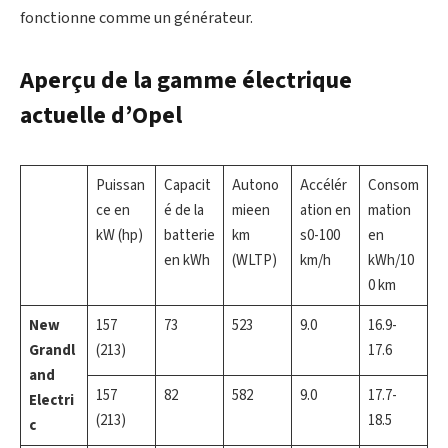
fonctionne comme un générateur.
Aperçu de la gamme électrique
actuelle d’Opel
Puissan
Capacit
Autono
Accélér
Consom
ce en
é de la
mieen
ation en
mation
kW (hp)
batterie
km
s0-100
en
en kWh
(WLTP)
km/h
kWh/10
0 km
New
157
73
523
9.0
16.9-
Grandl
(213)
17.6
and
157
82
582
9.0
17.7-
Electri
(213)
18.5
c