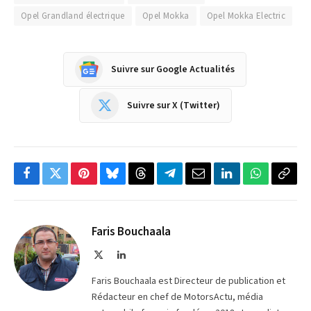
Opel Grandland électrique
Opel Mokka
Opel Mokka Electric
Suivre sur Google Actualités
Suivre sur X (Twitter)
Facebook
Twitter
Pinterest
Bluesky
Threads
Partager
Email
LinkedIn
WhatsApp
Copi
sur
le
Telegram
lien
Faris Bouchaala
X
LinkedIn
(Twitter)
Faris Bouchaala est Directeur de publication et
Rédacteur en chef de MotorsActu, média