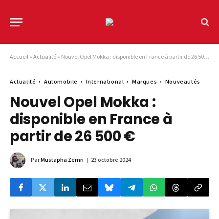
Accueil
»
Actualité
»
Nouvel Opel Mokka : disponible en France à partir de 26 500 €
Actualité
Automobile
International
Marques
Nouveautés
Nouvel Opel Mokka :
disponible en France à
partir de 26 500 €
Par
Mustapha Zemri
23 octobre 2024