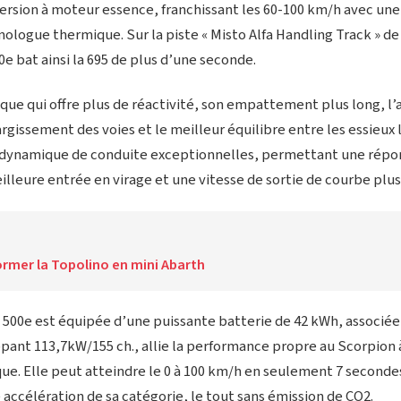
version à moteur essence, franchissant les 60-100 km/h avec un
ologue thermique. Sur la piste « Misto Alfa Handling Track » de
e bat ainsi la 695 de plus d’une seconde.
que qui offre plus de réactivité, son empattement plus long, l’
largissement des voies et le meilleur équilibre entre les essieux
 dynamique de conduite exceptionnelles, permettant une répo
lleure entrée en virage et une vitesse de sortie de courbe plus
ormer la Topolino en mini Abarth
 500e est équipée d’une puissante batterie de 42 kWh, associée
pant 113,7kW/155 ch., allie la performance propre au Scorpion 
que. Elle peut atteindre le 0 à 100 km/h en seulement 7 secondes
e accélération de sa catégorie, le tout sans émission de CO2.