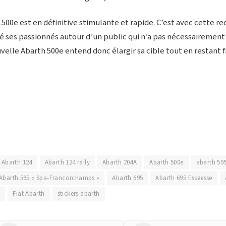
500e est en définitive stimulante et rapide. C’est avec cette re
 ses passionnés autour d’un public qui n’a pas nécessairement 
elle Abarth 500e entend donc élargir sa cible tout en restant fi
Abarth 124
Abarth 124 rally
Abarth 204A
Abarth 500e
abarth 59
Abarth 595 « Spa-Francorchamps »
Abarth 695
Abarth 695 Esseesse
h
Fiat Abarth
stickers abarth