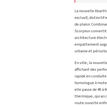
La nouvelle Abarth 
exclusif, distincti
de plaisir. Combin
Scorpion convertit 
architecture élect
empattement augmen
urbaine et périurb
En ville, la nouvel
affichant des perfo
rapide en conduite 
homologue à moteur
elle passe de 40 à 
thermique, qui accu
route ouverte enfi