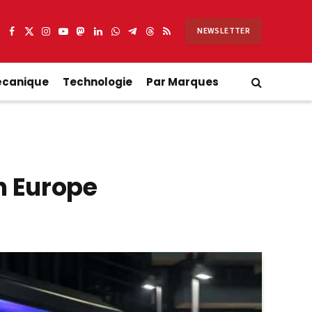
NEWSLETTER
Facebook
X
Instagram
YouTube
Mastodon
LinkedIn
WhatsApp
Partager
Threads
RSS
(Twitter)
sur
Telegram
écanique
Technologie
Par Marques
n Europe