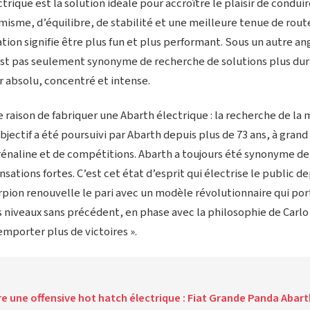
trique est la solution idéale pour accroître le plaisir de conduir
isme, d’équilibre, de stabilité et une meilleure tenue de rout
cation signifie être plus fun et plus performant. Sous un autre an
’est pas seulement synonyme de recherche de solutions plus dura
r absolu, concentré et intense.
le raison de fabriquer une Abarth électrique : la recherche de la 
jectif a été poursuivi par Abarth depuis plus de 73 ans, à grand
rénaline et de compétitions. Abarth a toujours été synonyme d
sations fortes. C’est cet état d’esprit qui électrise le public de
rpion renouvelle le pari avec un modèle révolutionnaire qui por
niveaux sans précédent, en phase avec la philosophie de Carlo A
Remporter plus de victoires ».
re une offensive hot hatch électrique : Fiat Grande Panda Abart