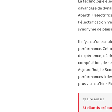
La technologie élec
davantage de dynam
Abarth, l’électrifi
l’électrification n
synonyme de plaisi
Il n’y a qu’une seu
performance. Cet ob
d’expérience, d’ad
compétition, de sen
Aujourd’hui, le Sco
performances à des 
plus vite qu’hier. 
📖
Lire aussi :
Stellantis prépa