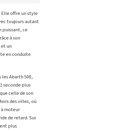
Elle offre un style
avec toujours autant
n puissant, ce
râce à son
 et un
nte en conduite
s les Abarth 500,
 1 seconde plus
 que celle de son
ors des villes, où
n à moteur
nde de retard. Sur
ent plus