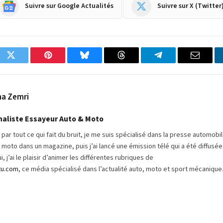
Suivre sur Google Actualités
Suivre sur X (Twitter
ok
Twitter
Pinterest
Bluesky
Threads
Partager
Email
sur
Telegram
a Zemri
naliste Essayeur Auto & Moto
par tout ce qui fait du bruit, je me suis spécialisé dans la presse automobi
moto dans un magazine, puis j’ai lancé une émission télé qui a été diffusée
i, j’ai le plaisir d’animer les différentes rubriques de
tu.com
, ce média spécialisé dans l’actualité auto, moto et sport mécanique