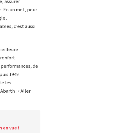
e, assurer
e. En un mot, pour
gle,
bles, c’est aussi
meilleure
 renfort
e performances, de
puis 1949.
te les
barth : « Aller
h en vue !