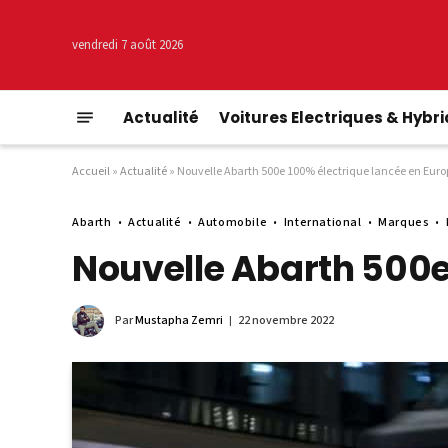
vendredi 7 août 2026
Actualité
Voitures Electriques & Hybr
Accueil
»
Actualité
»
Nouvelle Abarth 500e 100% électrique lancée en Euro
Abarth
Actualité
Automobile
International
Marques
Nouvelle Abarth 500e
Par
Mustapha Zemri
22 novembre 2022