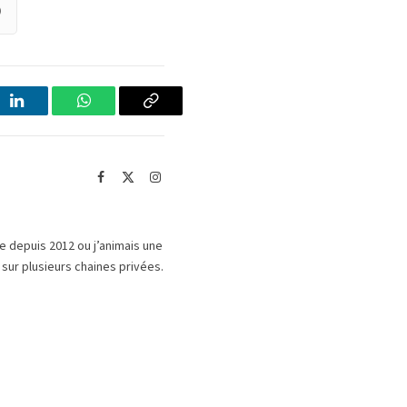
)
LinkedIn
WhatsApp
Copier
le
lien
Facebook
X
Instagram
(Twitter)
le depuis 2012 ou j’animais une
 sur plusieurs chaines privées.
.