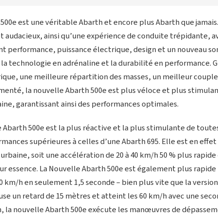
500e est une véritable Abarth et encore plus Abarth que jamais. 
f et audacieux, ainsi qu’une expérience de conduite trépidante, 
ant performance, puissance électrique, design et un nouveau so
la technologie en adrénaline et la durabilité en performance. G
rique, une meilleure répartition des masses, un meilleur couple
té, la nouvelle Abarth 500e est plus véloce et plus stimula
aine, garantissant ainsi des performances optimales.
le Abarth 500e est la plus réactive et la plus stimulante de toute
rmances supérieures à celles d’une Abarth 695. Elle est en effet
urbaine, soit une accélération de 20 à 40 km/h 50 % plus rapide
 essence. La Nouvelle Abarth 500e est également plus rapide h
60 km/h en seulement 1,5 seconde – bien plus vite que la versio
se un retard de 15 mètres et atteint les 60 km/h avec une seco
n, la nouvelle Abarth 500e exécute les manœuvres de dépassem