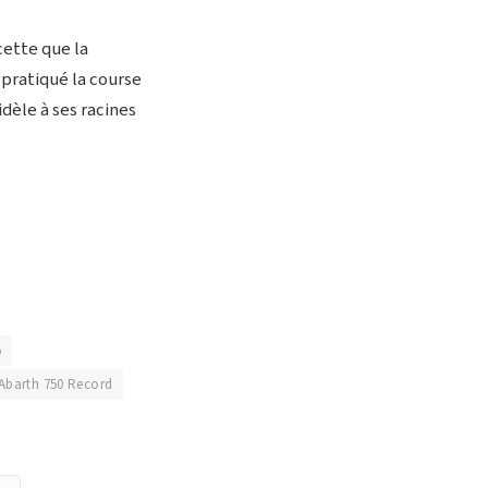
cette que la
pratiqué la course
dèle à ses racines
5
Abarth 750 Record