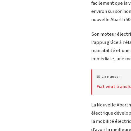
facilement que la 
environ sur son hom
nouvelle Abarth 500
Son moteur électri
l’appui grâce à l’é
maniabilité et une
immédiate, une mei
📖
Lire aussi :
Fiat veut transf
La Nouvelle Abarth
électrique dévelop
la mobilité électri
d’avoir la meilleur