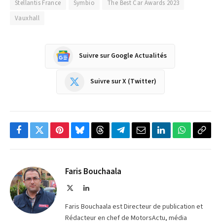
Stellantis France
Symbio
The Best Car Awards 2023
Vauxhall
Suivre sur Google Actualités
Suivre sur X (Twitter)
Facebook
Twitter
Pinterest
Bluesky
Threads
Partager
Email
LinkedIn
WhatsApp
Copi
sur
le
Telegram
lien
Faris Bouchaala
X
LinkedIn
(Twitter)
Faris Bouchaala est Directeur de publication et
Rédacteur en chef de MotorsActu, média