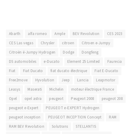
Abarth
alfa romeo
Ample
BEV Revolution
CES 2023
CES Las vegas
Chrysler
citroen
Citroen e-Jumpy
Citroën ë-Jumpy Hydrogen
Dodge
Dongfeng
DS automobiles
e-Ducato
Element 25 Limited
Faurecia
Fiat
Fiat Ducato
fiat ducato électrique
Fiat E-Ducato
Free2move
Hyvolution
Jeep
Lancia
Leapmotor
Leasys
Maserati
Michelin
moteur électrique France
Opel
opel astra
peugeot
Peugeot 2008
peugeot 208
peugeot e-Expert
PEUGEOT e-EXPERT Hydrogen
peugeot inception
PEUGEOT INCEPTION Concept
RAM
RAM BEV Revolution
Solutrans
STELLANTIS