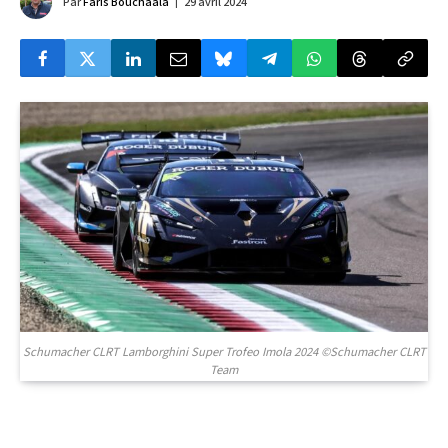
Par
Faris Bouchaala
29 avril 2024
Schumacher CLRT Lamborghini Super Trofeo Imola 2024 ©Schumacher CLRT
Team