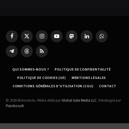
Facebook
X
Instagram
YouTube
Mastodon
LinkedIn
WhatsApp
(Twitter)
Partager
Threads
RSS
sur
Telegram
QUI SOMMES-NOUS ?
POLITIQUE DE CONFIDENTIALITÉ
POLITIQUE DE COOKIES (UE)
MENTIONS LÉGALES
CONDITIONS GÉNÉRALES D’UTILISATION (CGU)
CONTACT
© 2026 MotorsActu. Média édité par
Global Gate Media LLC
. Développé par
Flambosoft
.