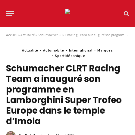
Accueil
»
Actualité
»
Schumacher CLRT Racing Team a inauguré son programme en Lamborghini Super Trofeo Europe dans le temple d’Imola
Actualité
Automobile
International
Marques
Sport Mécanique
Schumacher CLRT Racing
Team a inauguré son
programme en
Lamborghini Super Trofeo
Europe dans le temple
d’Imola