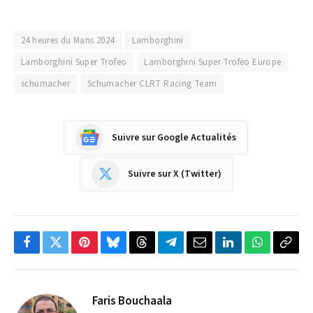
24 heures du Mans 2024
Lamborghini
Lamborghini Super Trofeo
Lamborghini Super Trofeo Europe
schumacher
Schumacher CLRT Racing Team
Suivre sur Google Actualités
Suivre sur X (Twitter)
Facebook
Twitter
Pinterest
Bluesky
Threads
Partager
Email
LinkedIn
WhatsApp
Copi
sur
le
Telegram
lien
Faris Bouchaala