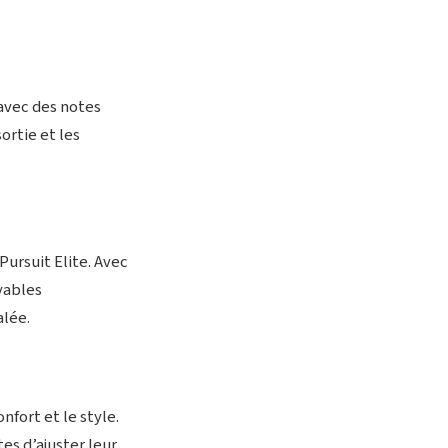
 avec des notes
ortie et les
Pursuit Elite. Avec
yables
alée.
nfort et le style.
es d’ajuster leur