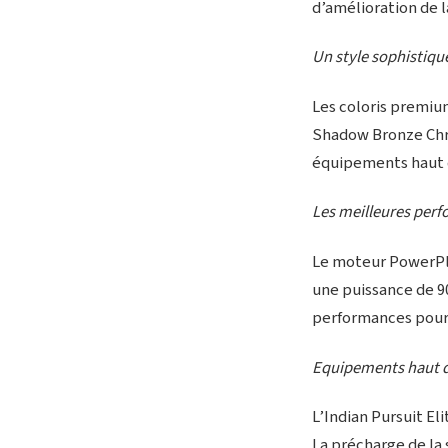
d’amélioration de 
Un style sophistiqu
Les coloris premium
Shadow Bronze Chro
équipements haut 
Les meilleures perf
Le moteur PowerPlus
une puissance de 90
performances pour 
Equipements haut d
L’Indian Pursuit El
La précharge de la 