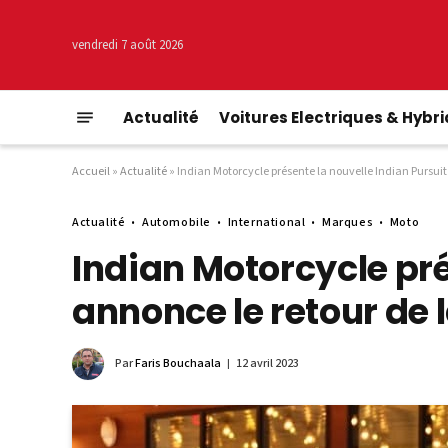
vendredi 7 août 2026
Actualité
Voitures Electriques & Hybr
Accueil
»
Actualité
»
Indian Motorcycle présente la nouvelle Indian Pursuit E
Actualité
Automobile
International
Marques
Moto
Indian Motorcycle prés
annonce le retour de l
Par
Faris Bouchaala
12 avril 2023