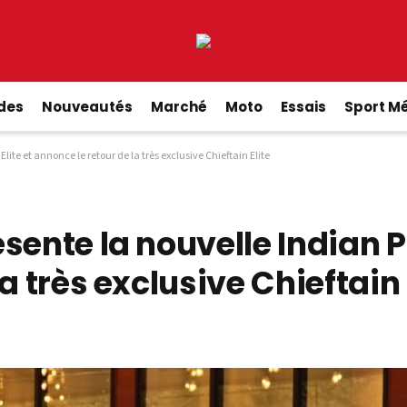
ides
Nouveautés
Marché
Moto
Essais
Sport M
lite et annonce le retour de la très exclusive Chieftain Elite
ente la nouvelle Indian Pu
a très exclusive Chieftain 