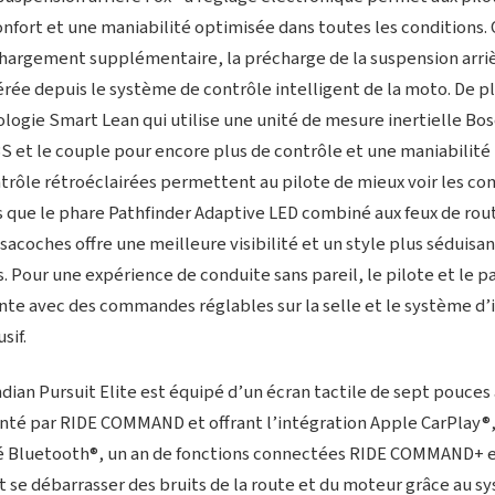
nfort et une maniabilité optimisée dans toutes les conditions. 
chargement supplémentaire, la précharge de la suspension arriè
rée depuis le système de contrôle intelligent de la moto. De plu
nologie Smart Lean qui utilise une unité de mesure inertielle Bo
BS et le couple pour encore plus de contrôle et une maniabilité 
ôle rétroéclairées permettent au pilote de mieux voir les c
is que le phare Pathfinder Adaptive LED combiné aux feux de rou
 sacoches offre une meilleure visibilité et un style plus séduisan
 Pour une expérience de conduite sans pareil, le pilote et le p
nte avec des commandes réglables sur la selle et le système d’
sif.
dian Pursuit Elite est équipé d’un écran tactile de sept pouces à
nté par RIDE COMMAND et offrant l’intégration Apple CarPlay®, 
té Bluetooth®, un an de fonctions connectées RIDE COMMAND+ e
t se débarrasser des bruits de la route et du moteur grâce au