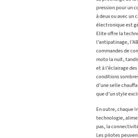
pression pour un co
à deux ou avec un 
électronique est gé
Elite offre la tech
l’antipatinage, l’A
commandes de contr
moto la nuit, tand
et à l’éclairage des
conditions sombres.
d’une selle chauffa
que d’un style exclu
En outre, chaque In
technologie, alime
pas, la connectivi
Les pilotes peuven