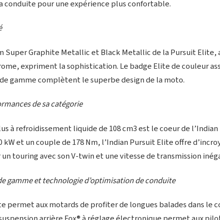
la conduite pour une expérience plus confortable.
é
 Super Graphite Metallic et Black Metallic de la Pursuit Elite,
me, expriment la sophistication. Le badge Elite de couleur ass
de gamme complètent le superbe design de la moto.
ormances de sa catégorie
 à refroidissement liquide de 108 cm3 est le coeur de l’Indian 
 kW et un couple de 178 Nm, l’Indian Pursuit Elite offre d’incro
un touring avec son V-twin et une vitesse de transmission inég
e gamme et technologie d’optimisation de conduite
ite permet aux motards de profiter de longues balades dans le co
suspension arrière Fox® à réglage électronique permet aux pilot