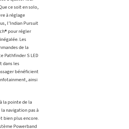
Que ce soit en solo,
re à réglage
s, l’Indian Pursuit
sch® pour régler
inégalée. Les
ommandes de la
te Pathfinder S LED
t dans les
assager bénéficient
infotainment, ainsi
 la pointe de la
la navigation pas à
t bien plus encore.
 système Powerband