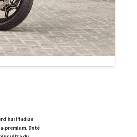
rd’hui l’Indian
ltra-premium. Doté
lus ultra du