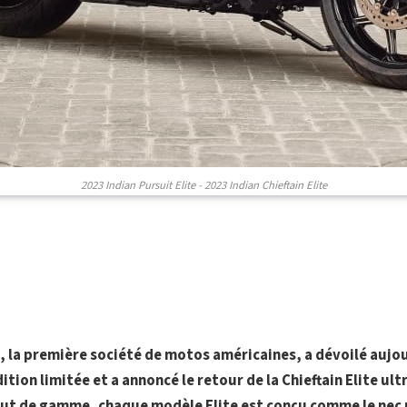
2023 Indian Pursuit Elite - 2023 Indian Chieftain Elite
, la première société de motos américaines, a dévoilé aujou
dition limitée et a annoncé le retour de la Chieftain Elite u
t de gamme, chaque modèle Elite est conçu comme le nec p