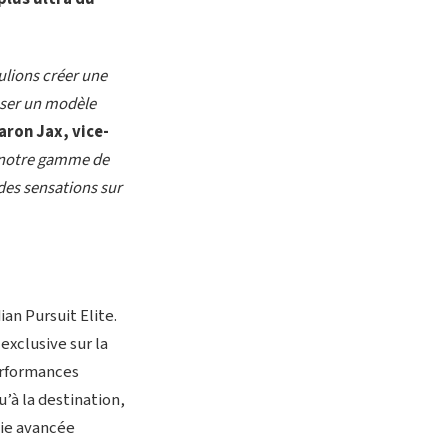
ulions créer une
oser un modèle
aron Jax, vice-
u, notre gamme de
 des sensations sur
an Pursuit Elite.
xclusive sur la
performances
’à la destination,
gie avancée