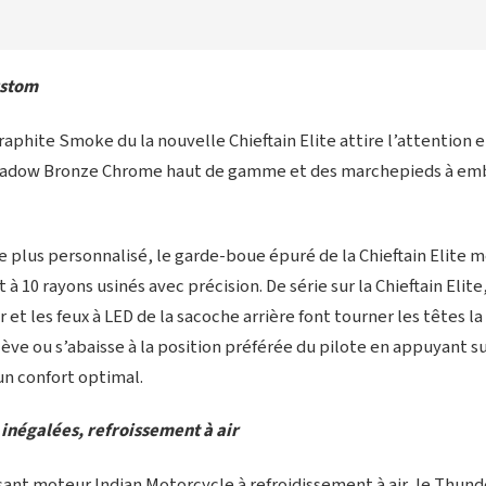
ustom
aphite Smoke du la nouvelle Chieftain Elite attire l’attention
 Shadow Bronze Chrome haut de gamme et des marchepieds à em
 plus personnalisé, le garde-boue épuré de la Chieftain Elite 
à 10 rayons usinés avec précision. De série sur la Chieftain Elite
 et les feux à LED de la sacoche arrière font tourner les têtes la
lève ou s’abaisse à la position préférée du pilote en appuyant s
un confort optimal.
inégalées, refroissement à air
ant moteur Indian Motorcycle à refroidissement à air, le Thund