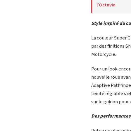
l’Octavia
Style inspiré du c
La couleur Super Gr
par des finitions
Motorcycle.
Pour un look encore
nouvelle roue avant 
Adaptive Pathfinder
teinté réglable s’é
sur le guidon pour 
Des performances 
Dotée du plus puiss