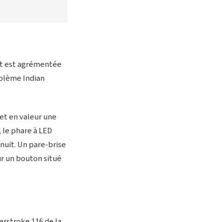
 et est agrémentée
blème Indian
met en valeur une
, le phare à LED
 nuit. Un pare-brise
ur un bouton situé
erstroke 116 de la