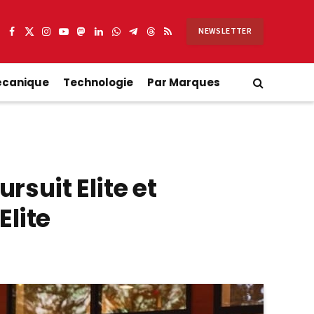
NEWSLETTER
Facebook
X
Instagram
YouTube
Mastodon
LinkedIn
WhatsApp
Partager
Threads
RSS
(Twitter)
sur
Telegram
écanique
Technologie
Par Marques
rsuit Elite et
Elite