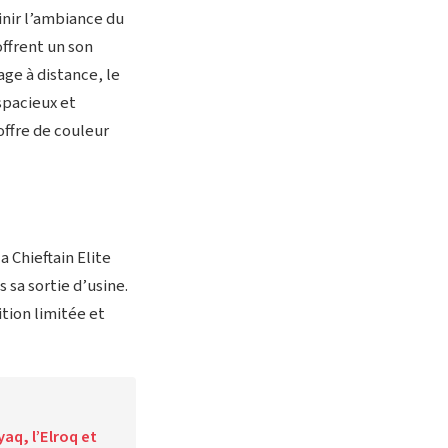
nir l’ambiance du
offrent un son
age à distance, le
spacieux et
offre de couleur
a Chieftain Elite
 sa sortie d’usine.
tion limitée et
aq, l’Elroq et