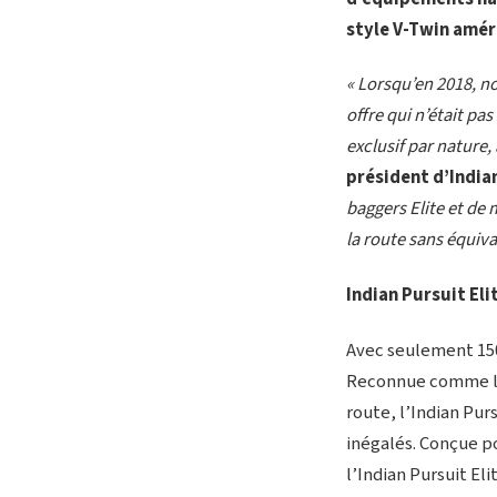
style V-Twin amér
« Lorsqu’en 2018, no
offre qui n’était p
exclusif par nature,
président d’India
baggers Elite et de 
la route sans équiva
Indian Pursuit Eli
Avec seulement 150 
Reconnue comme la 
route, l’Indian Pur
inégalés. Conçue p
l’Indian Pursuit E