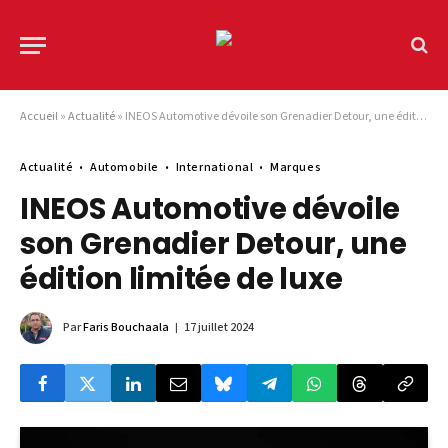
Accueil
»
Actualité
»
INEOS Automotive dévoile son Grenadier Detour, une édition limitée de luxe
Actualité
Automobile
International
Marques
INEOS Automotive dévoile
son Grenadier Detour, une
édition limitée de luxe
Par
Faris Bouchaala
17 juillet 2024