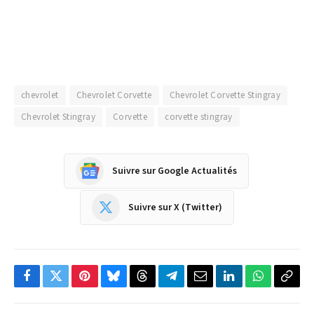
chevrolet
Chevrolet Corvette
Chevrolet Corvette Stingray
Chevrolet Stingray
Corvette
corvette stingray
Suivre sur Google Actualités
Suivre sur X (Twitter)
Facebook
Twitter
Pinterest
Bluesky
Threads
Partager
Email
LinkedIn
WhatsApp
Copi
sur
le