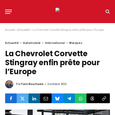
Accueil
»
Actualité
»
La Chevrolet Corvette Stingray enfin prête pour l’Europe
Actualité
Automobile
International
Marques
La Chevrolet Corvette
Stingray enfin prête pour
l’Europe
Par
Faris Bouchaala
2 octobre 2021