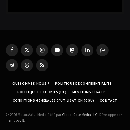
Facebook
X
Instagram
YouTube
Mastodon
LinkedIn
WhatsApp
(Twitter)
Partager
Threads
RSS
sur
Telegram
QUI SOMMES-NOUS ?
POLITIQUE DE CONFIDENTIALITÉ
POLITIQUE DE COOKIES (UE)
MENTIONS LÉGALES
CONDITIONS GÉNÉRALES D’UTILISATION (CGU)
CONTACT
© 2026 MotorsActu. Média édité par
Global Gate Media LLC
. Développé par
Flambosoft
.