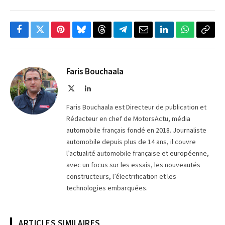
Facebook
Twitter
Pinterest
Bluesky
Threads
Partager
Email
LinkedIn
WhatsApp
Copi
sur
le
Telegram
lien
Faris Bouchaala
X
LinkedIn
(Twitter)
Faris Bouchaala est Directeur de publication et
Rédacteur en chef de MotorsActu, média
automobile français fondé en 2018. Journaliste
automobile depuis plus de 14 ans, il couvre
l’actualité automobile française et européenne,
avec un focus sur les essais, les nouveautés
constructeurs, l’électrification et les
technologies embarquées.
ARTICLES SIMILAIRES