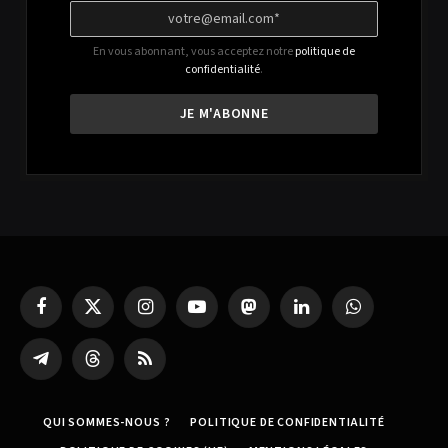
En vous abonnant, vous acceptez notre
politique de
confidentialité
.
Facebook
X
Instagram
YouTube
Mastodon
LinkedIn
WhatsApp
(Twitter)
Partager
Threads
RSS
sur
Telegram
QUI SOMMES-NOUS ?
POLITIQUE DE CONFIDENTIALITÉ