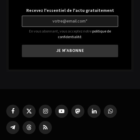
Recevez l'essentiel de l'actu gratuitement
En vous abonnant, vous acceptez notre
politique de
confidentialité
.
Facebook
X
Instagram
YouTube
Mastodon
LinkedIn
WhatsApp
(Twitter)
Partager
Threads
RSS
sur