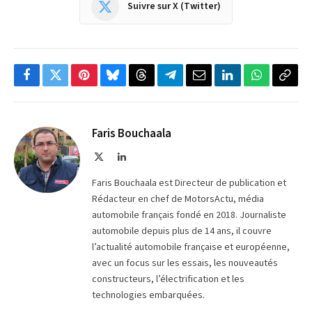
Suivre sur X (Twitter)
Facebook
Twitter
Pinterest
Bluesky
Threads
Partager
Email
LinkedIn
WhatsApp
Copi
sur
le
Telegram
lien
Faris Bouchaala
X
LinkedIn
(Twitter)
Faris Bouchaala est Directeur de publication et
Rédacteur en chef de MotorsActu, média
automobile français fondé en 2018. Journaliste
automobile depuis plus de 14 ans, il couvre
l’actualité automobile française et européenne,
avec un focus sur les essais, les nouveautés
constructeurs, l’électrification et les
technologies embarquées.