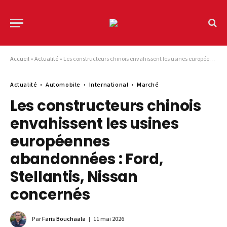
Accueil
»
Actualité
»
Les constructeurs chinois envahissent les usines européennes abandonnées : Ford, Stellantis, Nissan concernés
Actualité
Automobile
International
Marché
Les constructeurs chinois
envahissent les usines
européennes
abandonnées : Ford,
Stellantis, Nissan
concernés
Par
Faris Bouchaala
11 mai 2026