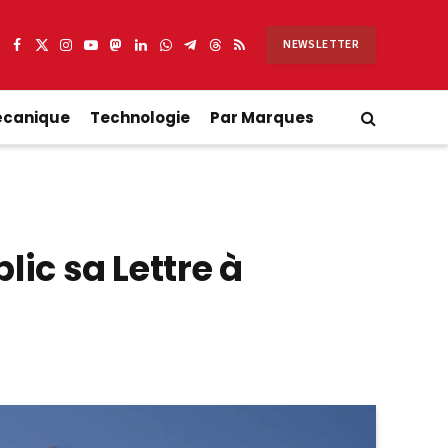
NEWSLETTER
Facebook
X
Instagram
YouTube
Mastodon
LinkedIn
WhatsApp
Partager
Threads
RSS
(Twitter)
sur
Telegram
écanique
Technologie
Par Marques
ic sa Lettre à