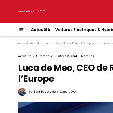
vendredi 7 août 2026
Actualité
Voitures Electriques & Hybr
Accueil
»
Actualité
»
Luca de Meo, CEO de Renault Group, a rendu public sa
Actualité
Automobile
International
Marques
Luca de Meo, CEO de R
l’Europe
Par
Faris Bouchaala
21 mars 2024