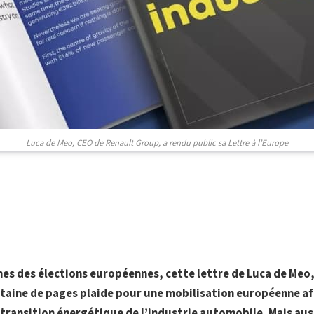
Luca de Meo, CEO de Renault Group, a rendu public sa Lettre à l’Europe
es des élections européennes, cette lettre de Luca de Meo
taine de pages plaide pour une mobilisation européenne afi
transition énergétique de l’industrie automobile. Mais auss