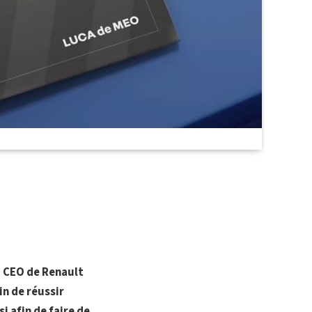
, CEO de Renault
n de réussir
i afin de faire de