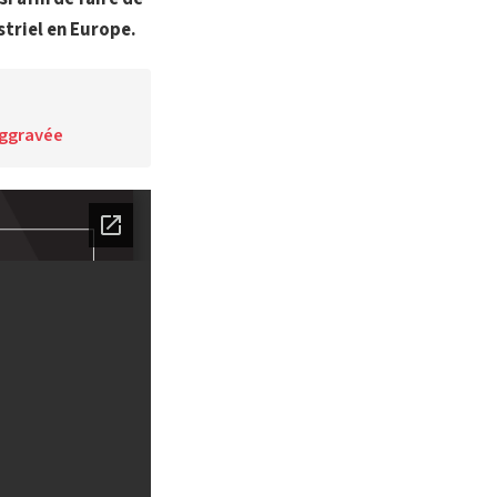
striel en Europe.
aggravée