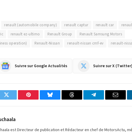
renault (automobile company)
renault captur
renault car
renaul
ric
renault ez-ultimo
Renault Group
Renault Samsung Motors
iness operation)
Renault-Nissan
renault-nissan cmf-ev
renault-niss
Suivre sur Google Actualités
Suivre sur X (Twitter
ok
Twitter
Pinterest
Bluesky
Threads
Partager
Email
sur
Telegram
uchaala
chaala est Directeur de publication et Rédacteur en chef de MotorsActu, m