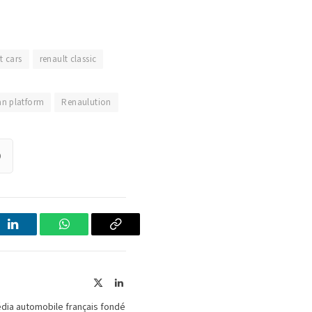
t cars
renault classic
an platform
Renaulution
)
LinkedIn
WhatsApp
Copier
le
lien
X
LinkedIn
(Twitter)
édia automobile français fondé