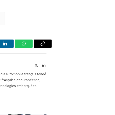
)
LinkedIn
WhatsApp
Copier
le
lien
X
LinkedIn
(Twitter)
édia automobile français fondé
le française et européenne,
 technologies embarquées.