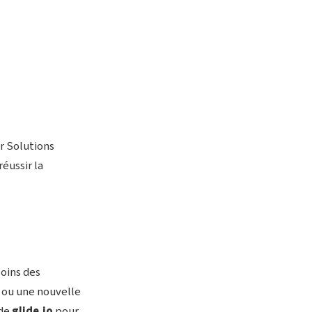
r Solutions
éussir la
soins des
s ou une nouvelle
 de
glide.io
pour