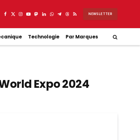
NEWSLETTER
Facebook
X
Instagram
YouTube
Mastodon
LinkedIn
WhatsApp
Partager
Threads
RSS
(Twitter)
sur
Telegram
écanique
Technologie
Par Marques
 World Expo 2024