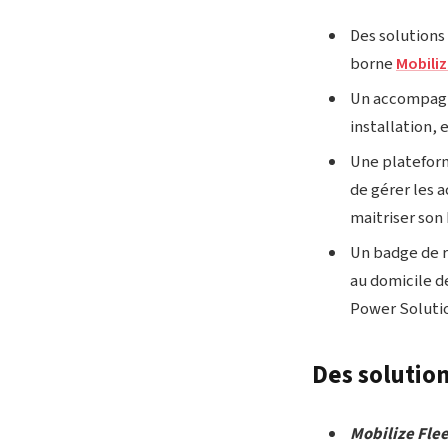
Des solutions
borne
Mobili
Un accompagne
installation,
Une plateform
de gérer les 
maitriser son
Un badge de re
au domicile d
Power Solutio
Des solution
Mobilize Fle