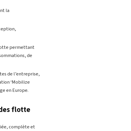
nt la
ception,
flotte permettant
onsommations, de
tes de l’entreprise,
ation ‘Mobilize
arge en Europe.
des flotte
fiée, complète et