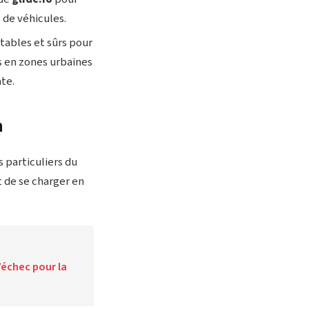
 de véhicules.
tables et sûrs pour
s en zones urbaines
te.
n
s particuliers du
t de se charger en
’échec pour la