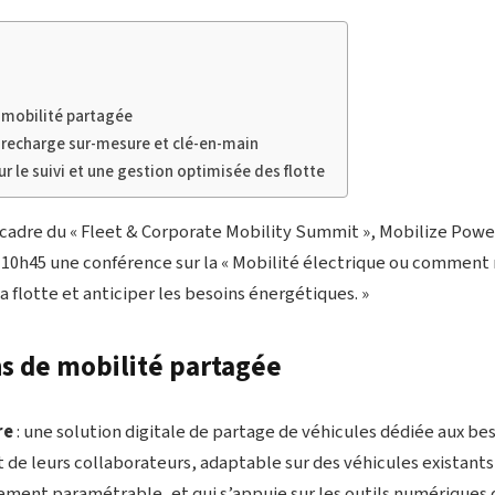
 mobilité partagée
 recharge sur-mesure et clé-en-main
r le suivi et une gestion optimisée des flotte
e cadre du « Fleet & Corporate Mobility Summit », Mobilize Powe
 10h45 une conférence sur la « Mobilité électrique ou comment r
 flotte et anticiper les besoins énergétiques. »
ns de mobilité partagée
re
: une solution digitale de partage de véhicules dédiée aux be
t de leurs collaborateurs, adaptable sur des véhicules existant
rement paramétrable, et qui s’appuie sur les outils numériques