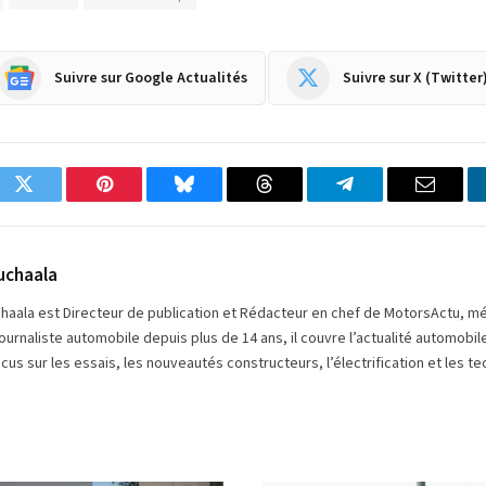
Suivre sur Google Actualités
Suivre sur X (Twitter
ok
Twitter
Pinterest
Bluesky
Threads
Partager
Email
sur
Telegram
uchaala
chaala est Directeur de publication et Rédacteur en chef de MotorsActu, m
ournaliste automobile depuis plus de 14 ans, il couvre l’actualité automobi
cus sur les essais, les nouveautés constructeurs, l’électrification et les