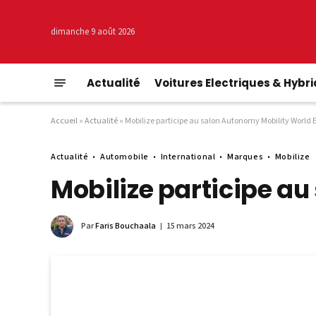
dimanche 9 août 2026
Actualité
Voitures Electriques & Hybr
Accueil
»
Actualité
»
Mobilize participe au salon Autonomy Mobility World 
Actualité
Automobile
International
Marques
Mobilize
Mobilize participe a
Par
Faris Bouchaala
15 mars 2024