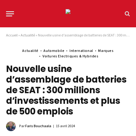
Accueil
»
Actualité
»
Nouvelle usine d’assemblage de batteries de SEAT : 300 millions d’investissements et plus de 500 emplois
Actualité
Automobile
International
Marques
Voitures Electriques & Hybrides
Nouvelle usine
d’assemblage de batteries
de SEAT : 300 millions
d’investissements et plus
de 500 emplois
Par
Faris Bouchaala
15 avril 2024