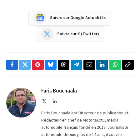
Suivre sur Google Actualités
Suivre sur X (Twitter)
Facebook
Twitter
Pinterest
Bluesky
Threads
Partager
Email
LinkedIn
WhatsApp
Copi
sur
le
Telegram
lien
Faris Bouchaala
X
LinkedIn
(Twitter)
Faris Bouchaala est Directeur de publication et
Rédacteur en chef de MotorsActu, média
automobile français fondé en 2018. Journaliste
automobile depuis plus de 14 ans, il couvre