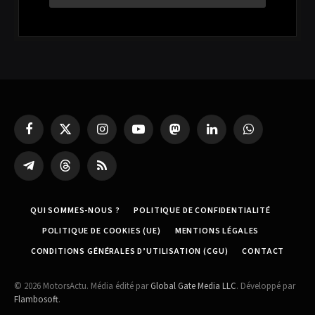
Facebook
X
Instagram
YouTube
Mastodon
LinkedIn
WhatsApp
(Twitter)
Partager
Threads
RSS
sur
Telegram
QUI SOMMES-NOUS ?
POLITIQUE DE CONFIDENTIALITÉ
POLITIQUE DE COOKIES (UE)
MENTIONS LÉGALES
CONDITIONS GÉNÉRALES D’UTILISATION (CGU)
CONTACT
© 2026 MotorsActu. Média édité par
Global Gate Media LLC
. Développé par
Flambosoft
.