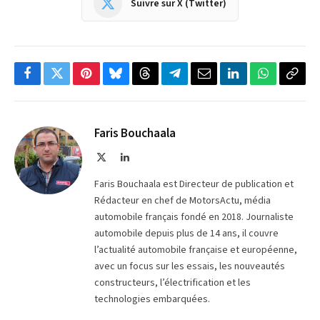
Suivre sur X (Twitter)
Facebook
Twitter
Pinterest
Bluesky
Threads
Partager
Email
LinkedIn
WhatsApp
Copi
sur
le
Telegram
lien
Faris Bouchaala
X
LinkedIn
(Twitter)
Faris Bouchaala est Directeur de publication et
Rédacteur en chef de MotorsActu, média
automobile français fondé en 2018. Journaliste
automobile depuis plus de 14 ans, il couvre
l’actualité automobile française et européenne,
avec un focus sur les essais, les nouveautés
constructeurs, l’électrification et les
technologies embarquées.