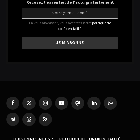
Recevez l'essentiel de l'actu gratuitement
En vous abonnant, vous acceptez notre
politique de
confidentialité
.
Facebook
X
Instagram
YouTube
Mastodon
LinkedIn
WhatsApp
(Twitter)
Partager
Threads
RSS
sur
Telegram
QUI SOMMES-NOUS ?
POLITIQUE DE CONFIDENTIALITÉ