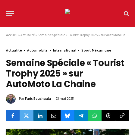
Accueil
»
Actualité
»
Semaine Spéciale « Tourist Trophy 2025 » sur AutoMoto La Chaine
Actualité
Automobile
International
Sport Mécanique
Semaine Spéciale « Tourist
Trophy 2025 » sur
AutoMoto La Chaine
Par
Faris Bouchaala
23 mai 2025