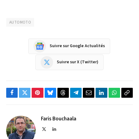
AUTOMOTO
Suivre sur Google Actualités
Suivre sur X (Twitter)
Facebook
Twitter
Pinterest
Bluesky
Threads
Partager
Email
LinkedIn
WhatsApp
Copi
sur
le
Telegram
lien
Faris Bouchaala
X
LinkedIn
(Twitter)