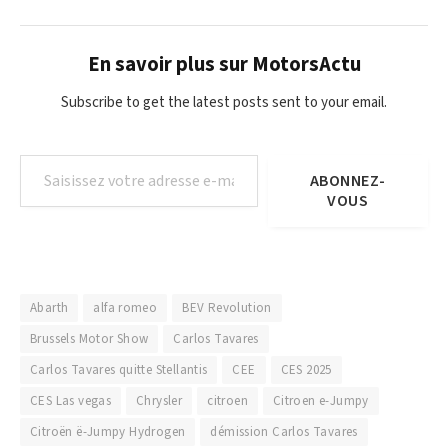
En savoir plus sur MotorsActu
Subscribe to get the latest posts sent to your email.
Saisissez votre adresse e-mail…
ABONNEZ-
VOUS
Abarth
alfa romeo
BEV Revolution
Brussels Motor Show
Carlos Tavares
Carlos Tavares quitte Stellantis
CEE
CES 2025
CES Las vegas
Chrysler
citroen
Citroen e-Jumpy
Citroën ë-Jumpy Hydrogen
démission Carlos Tavares