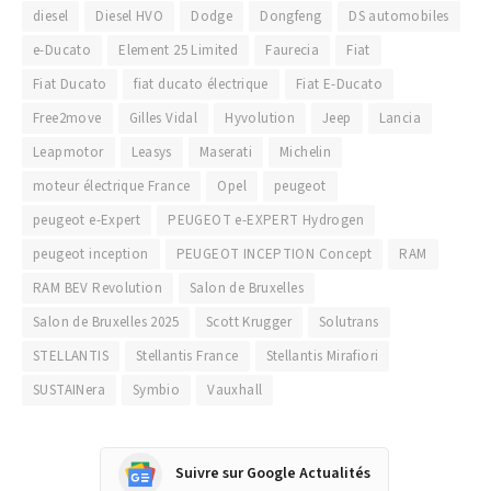
diesel
Diesel HVO
Dodge
Dongfeng
DS automobiles
e-Ducato
Element 25 Limited
Faurecia
Fiat
Fiat Ducato
fiat ducato électrique
Fiat E-Ducato
Free2move
Gilles Vidal
Hyvolution
Jeep
Lancia
Leapmotor
Leasys
Maserati
Michelin
moteur électrique France
Opel
peugeot
peugeot e-Expert
PEUGEOT e-EXPERT Hydrogen
peugeot inception
PEUGEOT INCEPTION Concept
RAM
RAM BEV Revolution
Salon de Bruxelles
Salon de Bruxelles 2025
Scott Krugger
Solutrans
STELLANTIS
Stellantis France
Stellantis Mirafiori
SUSTAINera
Symbio
Vauxhall
Suivre sur Google Actualités