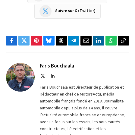
Suivre sur X (Twitter)
Facebook
Twitter
Pinterest
Bluesky
Threads
Partager
Email
LinkedIn
WhatsApp
Copi
sur
le
Telegram
lien
Faris Bouchaala
X
LinkedIn
(Twitter)
Faris Bouchaala est Directeur de publication et
Rédacteur en chef de MotorsActu, média
automobile français fondé en 2018. Journaliste
automobile depuis plus de 14 ans, il couvre
l’actualité automobile française et européenne,
avec un focus sur les essais, les nouveautés
constructeurs, l’électrification et les