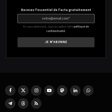
Recevez l'essentiel de l'actu gratuitement
En vous abonnant, vous acceptez notre
politique de
confidentialité
.
Facebook
X
Instagram
YouTube
Mastodon
LinkedIn
WhatsApp
(Twitter)
Partager
Threads
RSS
sur