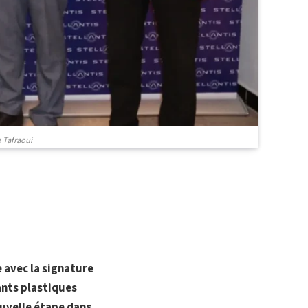
e Tafraoui
 avec la signature
ants plastiques
ouvelle étape dans