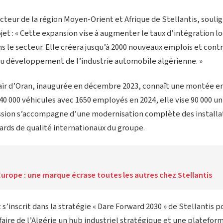
cteur de la région Moyen-Orient et Afrique de Stellantis, souli
t : « Cette expansion vise à augmenter le taux d’intégration lo
s le secteur. Elle créera jusqu’à 2000 nouveaux emplois et cont
au développement de l’industrie automobile algérienne. »
azaïr d’Oran, inaugurée en décembre 2023, connaît une montée en
40 000 véhicules avec 1650 employés en 2024, elle vise 90 000 uni
ssion s’accompagne d’une modernisation complète des installa
ards de qualité internationaux du groupe.
Europe : une marque écrase toutes les autres chez Stellantis
inscrit dans la stratégie « Dare Forward 2030 » de Stellantis p
faire de l’Algérie un hub industriel stratégique et une platefor