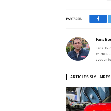
PARTAGER.
Facebo
Faris Bo
Faris Bou
en 2018. J
avec un fo
ARTICLES SIMILAIRES
© Photo MotorsActu / Faris B