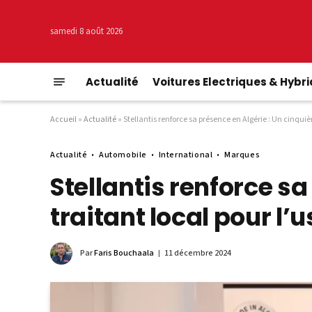
samedi 8 août 2026
Actualité
Voitures Electriques & Hybr
Accueil
»
Actualité
»
Stellantis renforce sa présence en Algérie : Un cinquiè
Actualité
Automobile
International
Marques
Stellantis renforce s
traitant local pour l’
Par
Faris Bouchaala
11 décembre 2024