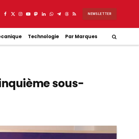
NEWSLETTER
Facebook
X
Instagram
YouTube
Mastodon
LinkedIn
WhatsApp
Partager
Threads
RSS
(Twitter)
sur
Telegram
écanique
Technologie
Par Marques
 cinquième sous-