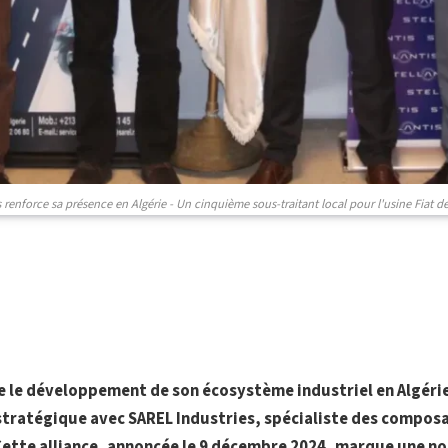
s renforce sa présence en Algérie - Un cinquième sous-traitant local pour l'usine Fiat d
re le développement de son écosystème industriel en Algérie
stratégique avec SAREL Industries, spécialiste des compos
Cette alliance, annoncée le 9 décembre 2024, marque une n