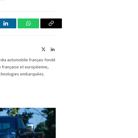
LinkedIn
WhatsApp
Copier
le
lien
X
LinkedIn
(Twitter)
édia automobile français fondé
le française et européenne,
 technologies embarquées.