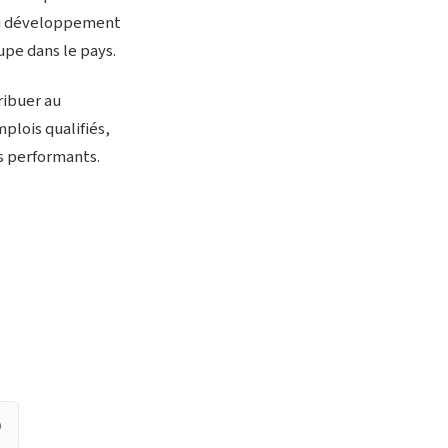
 au développement
pe dans le pays.
ribuer au
lois qualifiés,
s performants.
)