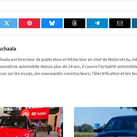
ok
Twitter
Pinterest
Bluesky
Threads
Partager
Email
sur
Telegram
uchaala
chaala est Directeur de publication et Rédacteur en chef de MotorsActu, m
ournaliste automobile depuis plus de 14 ans, il couvre l’actualité automobi
cus sur les essais, les nouveautés constructeurs, l’électrification et les
ouchaala
© RAM