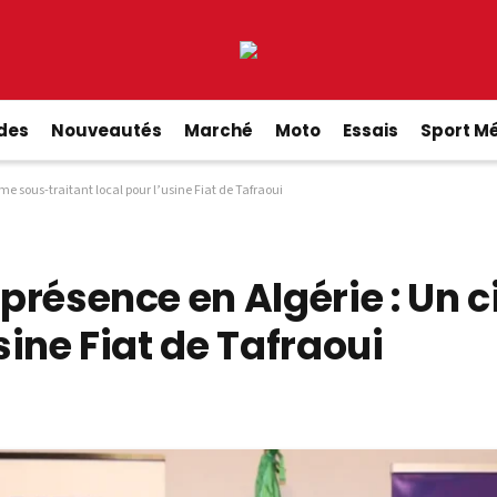
ides
Nouveautés
Marché
Moto
Essais
Sport M
me sous-traitant local pour l’usine Fiat de Tafraoui
a présence en Algérie : Un
usine Fiat de Tafraoui