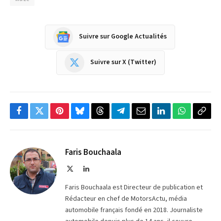
Suivre sur Google Actualités
Suivre sur X (Twitter)
Facebook
Twitter
Pinterest
Bluesky
Threads
Partager
Email
LinkedIn
WhatsApp
Copi
sur
le
Telegram
lien
Faris Bouchaala
X
LinkedIn
(Twitter)
Faris Bouchaala est Directeur de publication et
Rédacteur en chef de MotorsActu, média
automobile français fondé en 2018. Journaliste