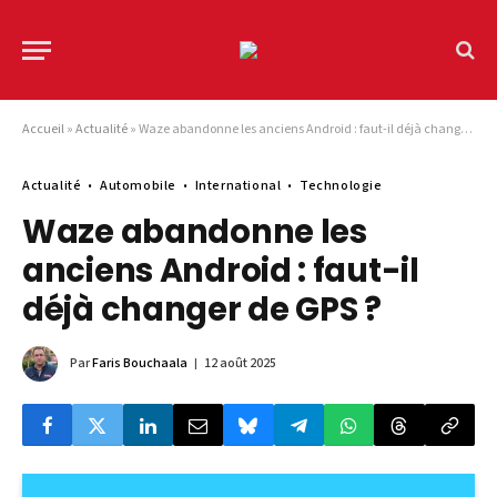
Accueil
»
Actualité
»
Waze abandonne les anciens Android : faut-il déjà changer de GPS ?
Actualité
Automobile
International
Technologie
Waze abandonne les
anciens Android : faut-il
déjà changer de GPS ?
Par
Faris Bouchaala
12 août 2025