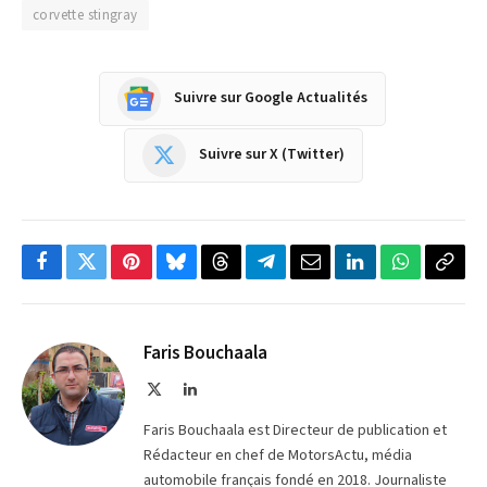
corvette stingray
Suivre sur Google Actualités
Suivre sur X (Twitter)
Facebook
Twitter
Pinterest
Bluesky
Threads
Partager
Email
LinkedIn
WhatsApp
Copi
sur
le
Telegram
lien
Faris Bouchaala
X
LinkedIn
(Twitter)
Faris Bouchaala est Directeur de publication et
Rédacteur en chef de MotorsActu, média
automobile français fondé en 2018. Journaliste