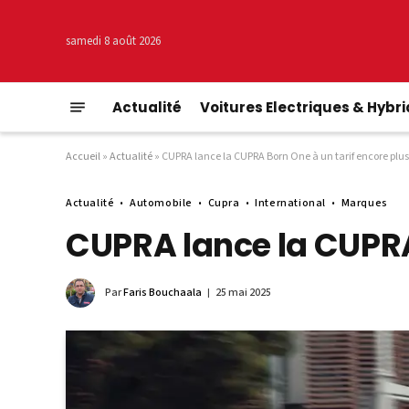
samedi 8 août 2026
Actualité
Voitures Electriques & Hybr
Accueil
»
Actualité
»
CUPRA lance la CUPRA Born One à un tarif encore plu
Actualité
Automobile
Cupra
International
Marques
CUPRA lance la CUPRA
Par
Faris Bouchaala
25 mai 2025