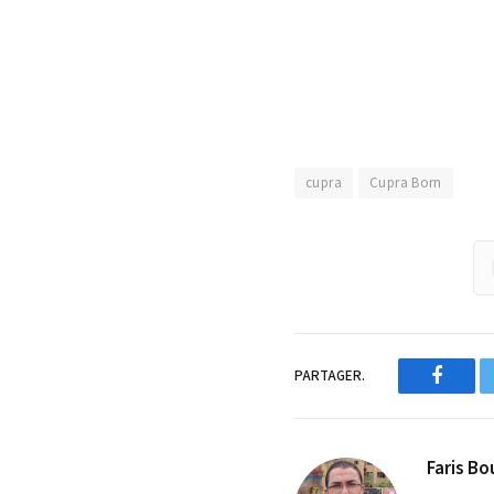
cupra
Cupra Born
PARTAGER.
Facebo
Faris Bo