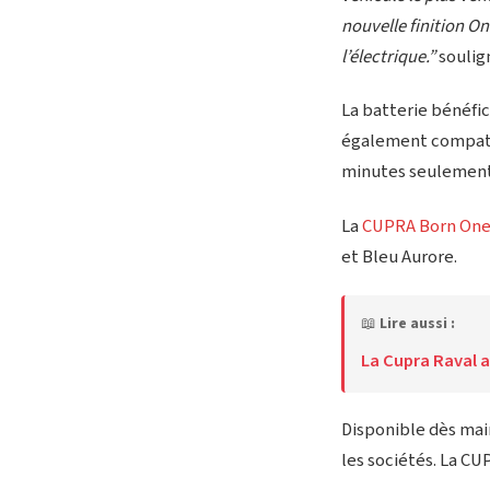
nouvelle finition O
l’électrique.”
souli
La batterie bénéfic
également compatib
minutes seulement 
La
CUPRA Born On
et Bleu Aurore.
📖
Lire aussi :
La Cupra Raval a
Disponible dès main
les sociétés. La C