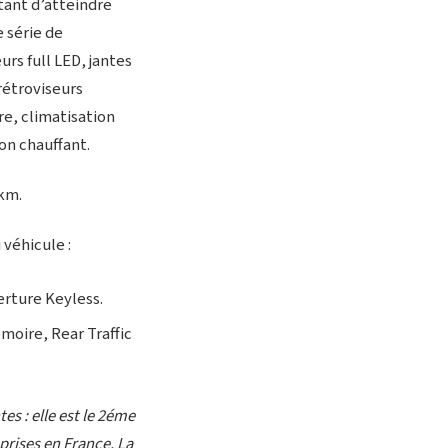
ant d’atteindre
e série de
rs full LED, jantes
rétroviseurs
e, climatisation
on chauffant.
 km.
véhicule :
erture Keyless.
émoire, Rear Traffic
s : elle est le 2éme
prises en France. La