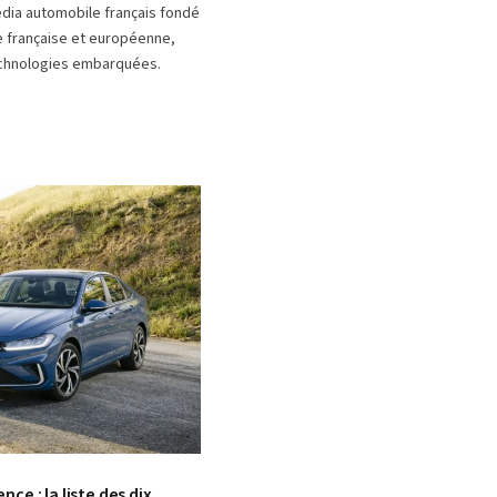
édia automobile français fondé
le française et européenne,
 technologies embarquées.
ce : la liste des dix