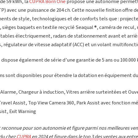
 de 59 kWh, la
CUPRA Born One
propose une autonomie permett
P) avec une puissance de 204 ch. Cette nouvelle finition offre d
ts de style, technologiques et de conforts tels que : projecteu
 sièges baquets en textile recyclé Seaqual ®, caméra de recul, 
ttables électriquement, radars de stationnement avant et arrièr
, régulateur de vitesse adaptatif (ACC) et un volant multifoncti
dispose également de série d’une garantie de 5 ans ou 100.000
ns sont disponibles pour étendre la dotation en équipement du 
 Alarme, Chargeur à induction, Vitres arrière surteintées et Ouv
 Travel Assist, Top View Camera 360, Park Assist avec fonction m
sist, Exit Warning
 reconnue pour son autonomie et figure parmi nos meilleures vente
ndu chez
CUPRA
en 2024 et figure dans le top 3 des ventes aux entre