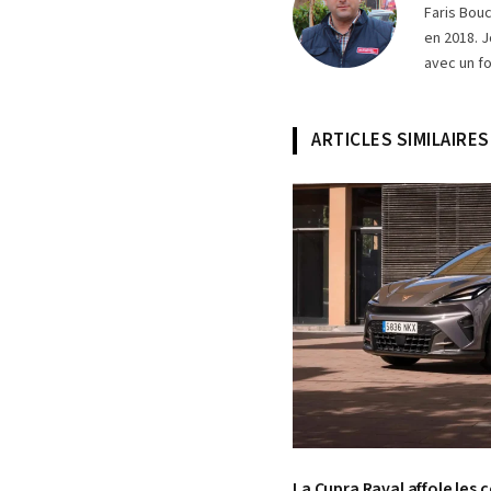
Faris Bou
en 2018. J
avec un fo
ARTICLES SIMILAIRES
© Cupra
La Cupra Raval affole le