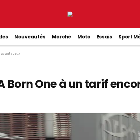
ides
Nouveautés
Marché
Moto
Essais
Sport M
s avantageux !
 Born One à un tarif enco