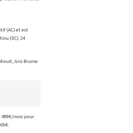
if (AC) et est
inu (DC). 24
 Minuit, Gris Brume
et 489€/mois pour
000€.