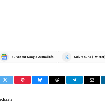
Suivre sur Google Actualités
Suivre sur X (Twitter
ok
Twitter
Pinterest
Bluesky
Threads
Partager
Email
sur
Telegram
uchaala