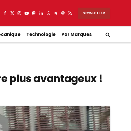
NEWSLETTER
Facebook
X
Instagram
YouTube
Mastodon
LinkedIn
WhatsApp
Partager
Threads
RSS
(Twitter)
sur
Telegram
écanique
Technologie
Par Marques
re plus avantageux !