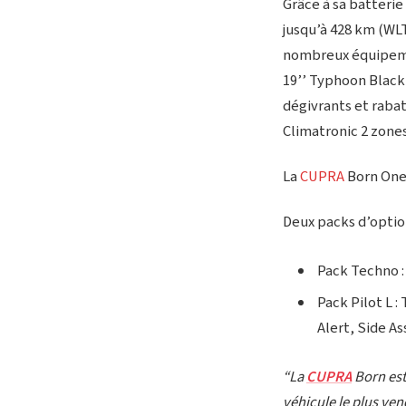
Grâce à sa batterie
jusqu’à 428 km (WLT
nombreux équipemen
19’’ Typhoon Black,
dégivrants et raba
Climatronic 2 zones
La
CUPRA
Born One 
Deux packs d’optio
Pack Techno :
Pack Pilot L :
Alert, Side As
“La
CUPRA
Born est
véhicule le plus ve