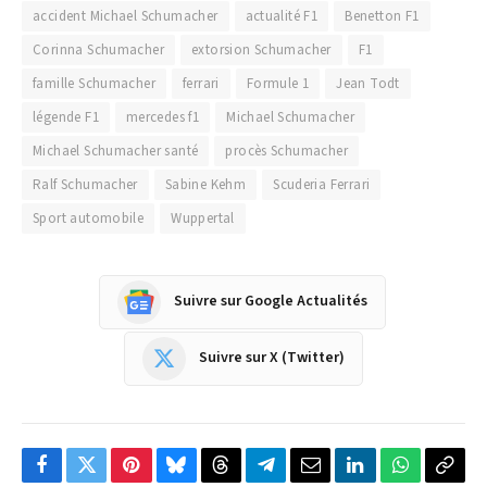
accident Michael Schumacher
actualité F1
Benetton F1
Corinna Schumacher
extorsion Schumacher
F1
famille Schumacher
ferrari
Formule 1
Jean Todt
légende F1
mercedes f1
Michael Schumacher
Michael Schumacher santé
procès Schumacher
Ralf Schumacher
Sabine Kehm
Scuderia Ferrari
Sport automobile
Wuppertal
Suivre sur Google Actualités
Suivre sur X (Twitter)
Facebook
Twitter
Pinterest
Bluesky
Threads
Partager
Email
LinkedIn
WhatsApp
Copi