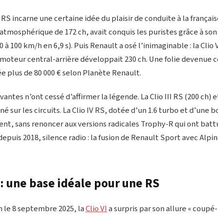
 RS incarne une certaine idée du plaisir de conduite à la français
L atmosphérique de 172 ch, avait conquis les puristes grâce à son 
à 100 km/h en 6,9 s). Puis Renault a osé l’inimaginable : la Clio 
moteur central-arrière développait 230 ch. Une folie devenue c
ée plus de 80 000 € selon Planète Renault.
vantes n’ont cessé d’affirmer la légende. La Clio III RS (200 ch) 
é sur les circuits. La Clio IV RS, dotée d’un 1.6 turbo et d’une b
ent, sans renoncer aux versions radicales Trophy-R qui ont battu
epuis 2018, silence radio : la fusion de Renault Sport avec Alpine
 : une base idéale pour une RS
 le 8 septembre 2025, la
Clio VI
a surpris par son allure « coupé-