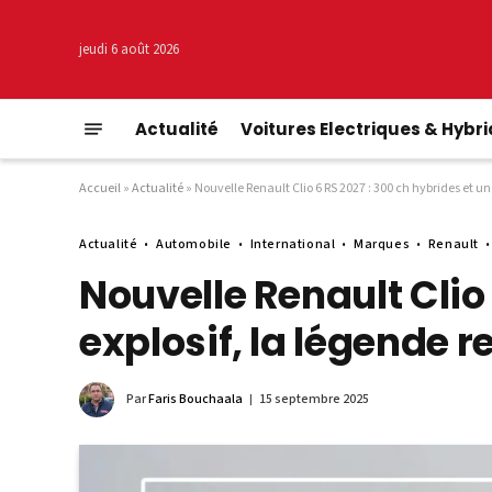
jeudi 6 août 2026
Actualité
Voitures Electriques & Hybr
Accueil
»
Actualité
»
Nouvelle Renault Clio 6 RS 2027 : 300 ch hybrides et un 
Actualité
Automobile
International
Marques
Renault
Nouvelle Renault Clio
explosif, la légende re
Par
Faris Bouchaala
15 septembre 2025