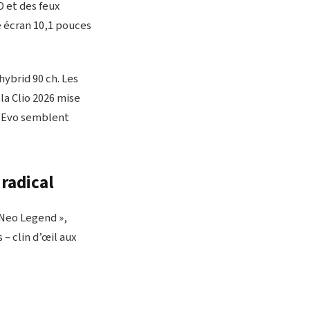
D et des feux
e écran 10,1 pouces
hybrid 90 ch. Les
la Clio 2026 mise
-B Evo semblent
 radical
 Neo Legend »,
 – clin d’œil aux