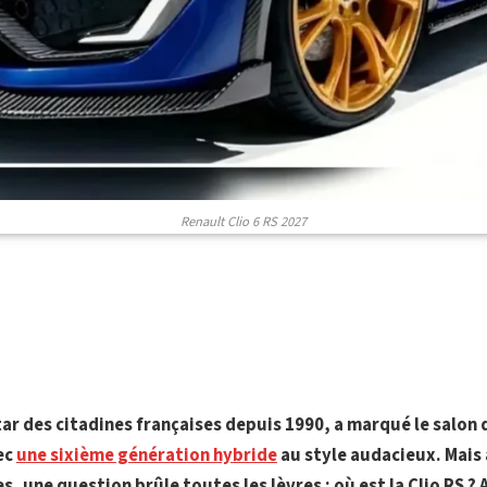
Renault Clio 6 RS 2027
tar des citadines françaises depuis 1990, a marqué le salon 
ec
une sixième génération hybride
au style audacieux. Mais
s, une question brûle toutes les lèvres : où est la Clio RS ?