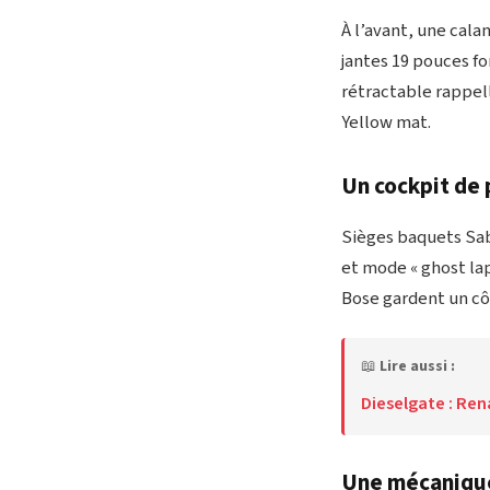
À l’avant, une calan
jantes 19 pouces for
rétractable rappell
Yellow mat.
Un cockpit de 
Sièges baquets Sab
et mode « ghost lap
Bose gardent un cô
📖
Lire aussi :
Dieselgate : Ren
Une mécaniqu