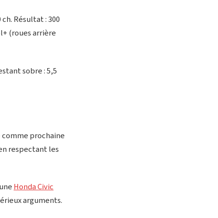
ch. Résultat : 300
l+ (roues arrière
stant sobre : 5,5
que comme prochaine
en respectant les
à une
Honda Civic
 sérieux arguments.