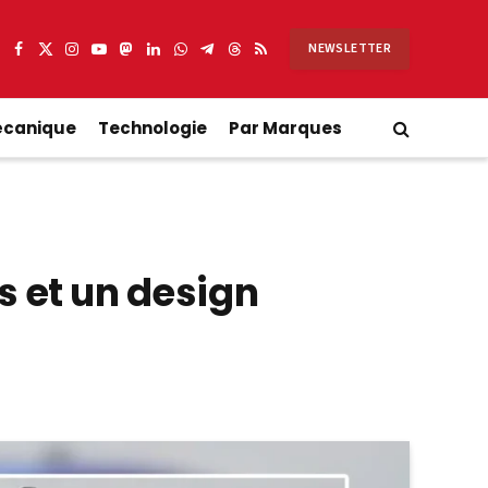
NEWSLETTER
Facebook
X
Instagram
YouTube
Mastodon
LinkedIn
WhatsApp
Partager
Threads
RSS
(Twitter)
sur
Telegram
écanique
Technologie
Par Marques
s et un design