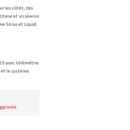
ur les côtés, des
 titane et un aileron
e Sirius et Liquid
2.0 avec télémétrie
e et le système
aggravée