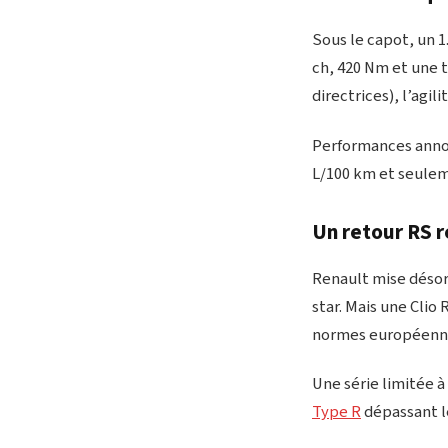
Sous le capot, un 1
ch, 420 Nm et une t
directrices), l’agili
Performances annonc
L/100 km et seule
Un retour RS r
Renault mise désor
star. Mais une Clio
normes européenn
Une série limitée à
Type R
dépassant le