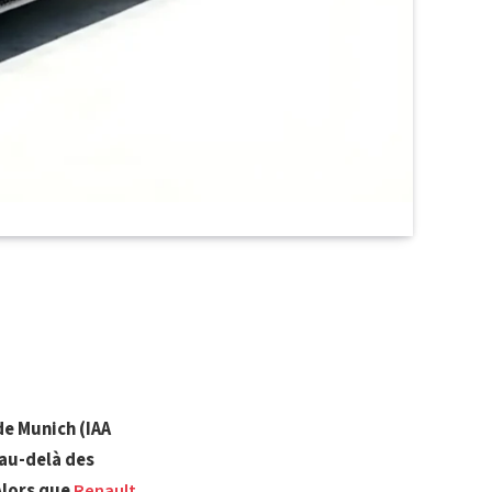
de Munich (IAA
 au-delà des
 Alors que
Renault