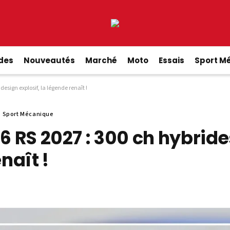
ides
Nouveautés
Marché
Moto
Essais
Sport M
design explosif, la légende renaît !
Sport Mécanique
 6 RS 2027 : 300 ch hybride
naît !