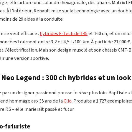
rge, elle arbore une calandre hexagonale, des phares Matrix LE
s. À l’intérieur, Renault mise sur la technologie avec un doubl
oins de 29 aides à la conduite.
re se veut efficace :
hybrides E-Tech de 145
et 160 ch, et un mild 
cées tournent entre 3,2 et 4,5 L/100 km. À partir de 21 000 €, 
et l’électrification. Mais son design musclé et son châssis CMF
lir une version sportive.
 Neo Legend : 300 ch hybrides et un look
 par un designer passionné pousse le rêve plus loin. Baptisée «
 rend hommage aux 35 ans de la
Clio
. Produite à 1 727 exemplaires
re RS – elle marierait passé et futur.
o-futuriste