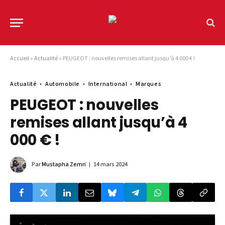
Accueil
»
Actualité
»
PEUGEOT : nouvelles remises allant jusqu’à 4 000 € !
Actualité
Automobile
International
Marques
PEUGEOT : nouvelles
remises allant jusqu’à 4
000 € !
Par
Mustapha Zemri
14 mars 2024