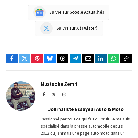
Suivre sur Google Actualités
Suivre sur X (Twitter)
Facebook
Twitter
Pinterest
Bluesky
Threads
Partager
Email
LinkedIn
WhatsApp
Copi
sur
le
Telegram
lien
Mustapha Zemri
Facebook
X
Instagram
(Twitter)
Journaliste Essayeur Auto & Moto
Passionné par tout ce qui fait du bruit, je me suis
spécialisé dans la presse automobile depuis
2012 ou j’animais une page auto moto dans un