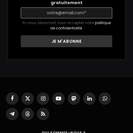
gratuitement
En vous abonnant, vous acceptez notre
politique
de confidentialité
.
Facebook
X
Instagram
YouTube
Mastodon
LinkedIn
WhatsApp
(Twitter)
Partager
Threads
RSS
sur
Telegram
QUI SOMMES-NOUS ?