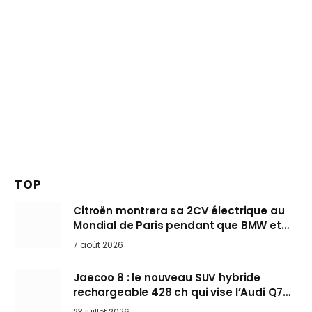
TOP
Citroën montrera sa 2CV électrique au
Mondial de Paris pendant que BMW et
Mini désertent le salon
7 août 2026
Jaecoo 8 : le nouveau SUV hybride
rechargeable 428 ch qui vise l’Audi Q7
arrive en Europe cet automne
23 juillet 2026