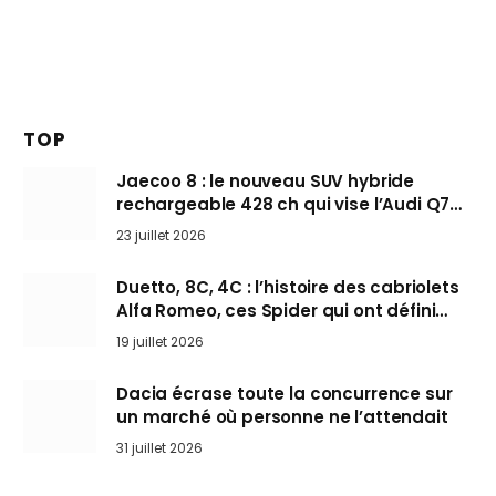
TOP
Jaecoo 8 : le nouveau SUV hybride
rechargeable 428 ch qui vise l’Audi Q7
arrive en Europe cet automne
23 juillet 2026
Duetto, 8C, 4C : l’histoire des cabriolets
Alfa Romeo, ces Spider qui ont défini
l’art de rouler cheveux au vent
19 juillet 2026
Dacia écrase toute la concurrence sur
un marché où personne ne l’attendait
31 juillet 2026