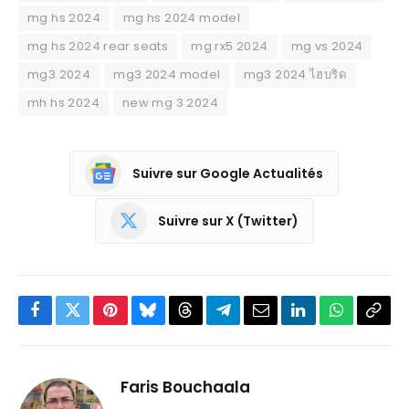
mg hs 2024
mg hs 2024 model
mg hs 2024 rear seats
mg rx5 2024
mg vs 2024
mg3 2024
mg3 2024 model
mg3 2024 ไฮบริด
mh hs 2024
new mg 3 2024
Suivre sur Google Actualités
Suivre sur X (Twitter)
Facebook
Twitter
Pinterest
Bluesky
Threads
Partager
Email
LinkedIn
WhatsApp
Copi
sur
le
Telegram
lien
Faris Bouchaala