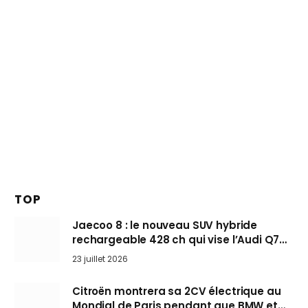
TOP
Jaecoo 8 : le nouveau SUV hybride
rechargeable 428 ch qui vise l’Audi Q7
arrive en Europe cet automne
23 juillet 2026
Citroën montrera sa 2CV électrique au
Mondial de Paris pendant que BMW et