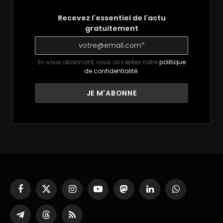
Recevez l'essentiel de l'actu
gratuitement
En vous abonnant, vous acceptez notre
politique
de confidentialité
.
Facebook
X
Instagram
YouTube
Mastodon
LinkedIn
WhatsApp
(Twitter)
Partager
Threads
RSS