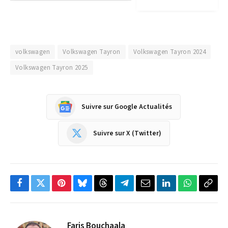
volkswagen
Volkswagen Tayron
Volkswagen Tayron 2024
Volkswagen Tayron 2025
Suivre sur Google Actualités
Suivre sur X (Twitter)
Facebook
Twitter
Pinterest
Bluesky
Threads
Partager
Email
LinkedIn
WhatsApp
Copi
sur
le
Telegram
lien
Faris Bouchaala