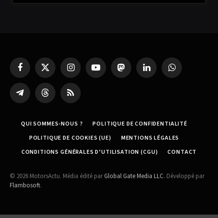
Facebook
X
Instagram
YouTube
Mastodon
LinkedIn
WhatsApp
(Twitter)
Partager
Threads
RSS
sur
Telegram
QUI SOMMES-NOUS ?
POLITIQUE DE CONFIDENTIALITÉ
POLITIQUE DE COOKIES (UE)
MENTIONS LÉGALES
CONDITIONS GÉNÉRALES D’UTILISATION (CGU)
CONTACT
© 2026 MotorsActu. Média édité par
Global Gate Media LLC
. Développé par
Flambosoft
.