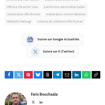
Officine Classiche Turin
patrimoine automobile italien
restauration Alfa Romeo
restauration voiture italienne
Stellantis Heritage
voitures de collection Alfa Romeo
Suivre sur Google Actualités
Suivre sur X (Twitter)
Facebook
Twitter
Pinterest
Bluesky
Threads
Partager
Email
LinkedIn
WhatsApp
Copi
sur
le
Telegram
lien
Faris Bouchaala
X
LinkedIn