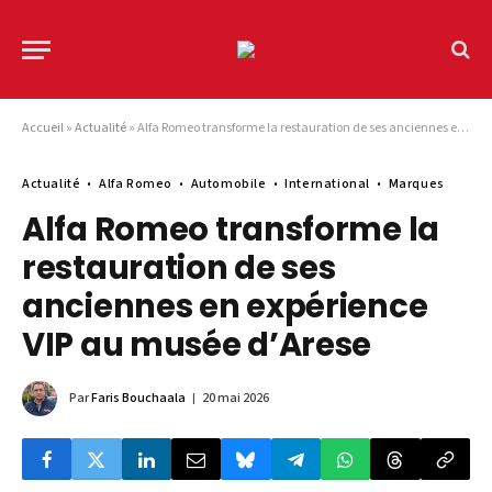
Accueil
»
Actualité
»
Alfa Romeo transforme la restauration de ses anciennes en expérience VIP au musée d’Arese
Actualité
Alfa Romeo
Automobile
International
Marques
Alfa Romeo transforme la
restauration de ses
anciennes en expérience
VIP au musée d’Arese
Par
Faris Bouchaala
20 mai 2026