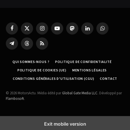
Facebook
X
Instagram
YouTube
Mastodon
LinkedIn
WhatsApp
(Twitter)
Partager
Threads
RSS
sur
Telegram
QUI SOMMES-NOUS ?
POLITIQUE DE CONFIDENTIALITÉ
POLITIQUE DE COOKIES (UE)
MENTIONS LÉGALES
CONDITIONS GÉNÉRALES D’UTILISATION (CGU)
CONTACT
© 2026 MotorsActu. Média édité par
Global Gate Media LLC
. Développé par
Flambosoft
.
Exit mobile version