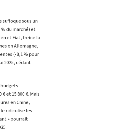
i
s suffoque sous un
40 % du marché) et
 et Fiat, freine la
ines en Allemagne,
ventes (-8,1 % pour
ai 2025, cédant
s budgets
 € et 15 800 €. Mais
ures en Chine,
e ridiculise les
éant » pourrait
035.