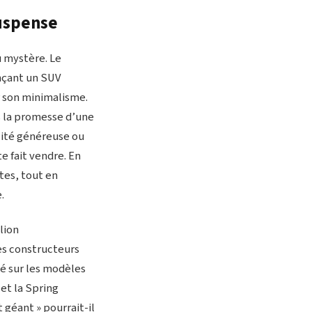
suspense
u mystère. Le
onçant un SUV
ar son minimalisme.
s la promesse d’une
lité généreuse ou
te fait vendre. En
tes, tout en
.
lion
les constructeurs
hé sur les modèles
et la Spring
 géant » pourrait-il