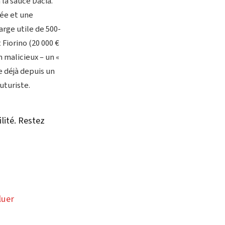
la sauce Dacia.
sée et une
arge utile de 500-
 Fiorino (20 000 €
m malicieux – un «
e déjà depuis un
uturiste.
lité. Restez
luer