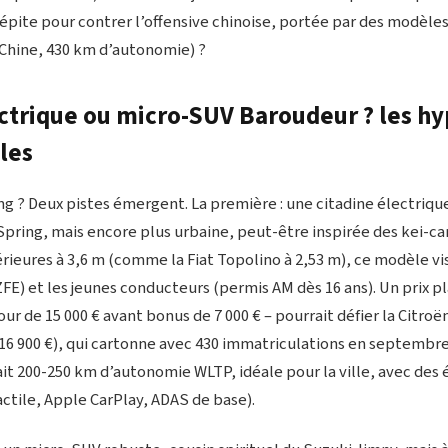
pépite pour contrer l’offensive chinoise, portée par des modèl
 Chine, 430 km d’autonomie) ?
ectrique ou micro-SUV Baroudeur ? les hy
les
ng ? Deux pistes émergent. La première : une citadine électriq
 Spring, mais encore plus urbaine, peut-être inspirée des kei-ca
rieures à 3,6 m (comme la Fiat Topolino à 2,53 m), ce modèle vis
ZFE) et les jeunes conducteurs (permis AM dès 16 ans). Un prix p
 de 15 000 € avant bonus de 7 000 € – pourrait défier la Citroën
16 900 €), qui cartonne avec 430 immatriculations en septembre
rait 200-250 km d’autonomie WLTP, idéale pour la ville, avec de
ctile, Apple CarPlay, ADAS de base).