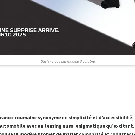
Dacia - nouveau modèle 6 octobre
franco-roumaine synonyme de simplicité et d’accessibilité,
automobile avec un teasing aussi énigmatique qu’excitant.
nouveau modèle promet de marier compacité et robustesse 