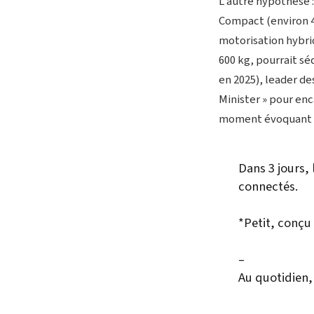
L’autre hypothèse :
Compact (environ 4
motorisation hybrid
600 kg, pourrait sé
en 2025), leader des
Minister » pour enc
moment évoquant la
Dans 3 jours, 
connectés.
*Petit, conç
–
Au quotidien
pic.twitter.