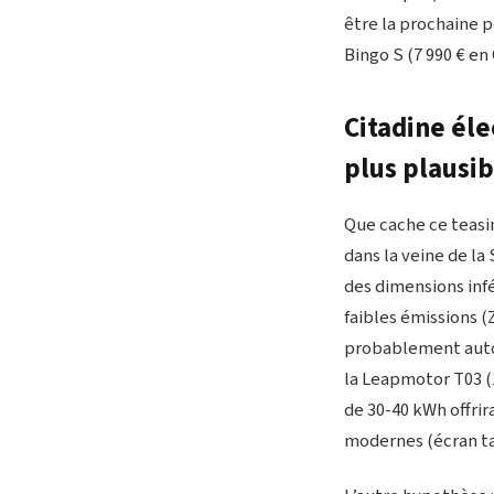
être la prochaine 
Bingo S (7 990 € en
Citadine él
plus plausib
Que cache ce teasi
dans la veine de la
des dimensions infé
faibles émissions (
probablement autour
la Leapmotor T03 (
de 30-40 kWh offri
modernes (écran ta