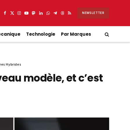
NEWSLETTER
Facebook
X
Instagram
YouTube
Mastodon
LinkedIn
WhatsApp
Partager
Threads
RSS
(Twitter)
sur
Telegram
écanique
Technologie
Par Marques
res Hybrides
eau modèle, et c’est