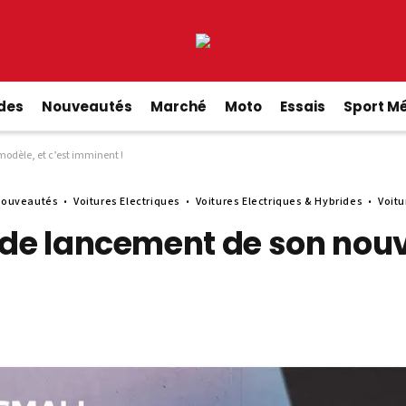
ides
Nouveautés
Marché
Moto
Essais
Sport M
odèle, et c’est imminent !
ouveautés
Voitures Electriques
Voitures Electriques & Hybrides
Voitu
 de lancement de son nouv