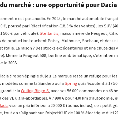
 du marché : une opportunité pour Dacia
e de Dacia dénonce une réglementation européenne qu
ncement n’est pas anodin. En 2025, le marché automobile françai
t un quart de ses ressources de développement
0 €, poussé par l’électrification (18,3 % des ventes), les SUV (
 500 € par véhicule).
Stellantis,
maison mère de Peugeot, Citroën
ce (@Dacia_FR)
October 3, 2025
ts de production touchent Poissy, Mulhouse, Sochaux, et des us
 Italie. La raison ? Des stocks excédentaires et une chute des 
pe). Même la Peugeot 508, berline emblématique, s’éteint en m
 le 3008.
acia tire son épingle du jeu. La marque reste un refuge pour le
s modèles comme la Sandero ou la
Spring
qui s’écoulent à 17 500
grandit : la
Wuling Bingo S
, avec ses 56 000 commandes en 48 he
el des VE ultra-abordables. À 7 990 € pour 430 km d’autonomie, ell
Dacia
vise un prix inférieur à 20 000 € (bonus inclus), ce « petit g
, tout en s’alignant sur l’objectif UE de 100 % électrique d’ici 2