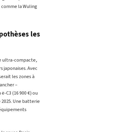
es comme la Wuling
pothèses les
ue ultra-compacte,
rs japonaises. Avec
erait les zones à
lancher –
 ë-C3 (16 900 €) ou
 2025. Une batterie
s équipements