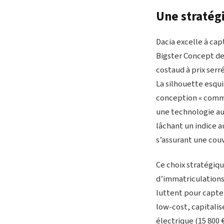
Une stratégi
Dacia excelle à cap
Bigster Concept de 
costaud à prix serr
La silhouette esqu
conception « comme
une technologie a
lâchant un indice a
s’assurant une cou
Ce choix stratégiqu
d’immatriculations 
luttent pour capte
low-cost, capitali
électrique (15 800 