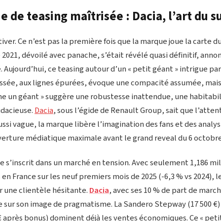
e de teasing maîtrisée : Dacia, l’art du 
tiver. Ce n’est pas la première fois que la marque joue la carte d
2021, dévoilé avec panache, s’était révélé quasi définitif, ann
é. Aujourd’hui, ce teasing autour d’un « petit géant » intrigue p
issée, aux lignes épurées, évoque une compacité assumée, mai
 un géant » suggère une robustesse inattendue, une habitabi
udacieuse.
Dacia
, sous l’égide de Renault Group, sait que l’atten
ussi vague, la marque libère l’imagination des fans et des analys
verture médiatique maximale avant le grand reveal du 6 octobre
e s’inscrit dans un marché en tension. Avec seulement 1,186 mil
en France sur les neuf premiers mois de 2025 (-6,3 % vs 2024), 
r une clientèle hésitante.
Dacia
, avec ses 10 % de part de marc
se sur son image de pragmatisme. La Sandero Stepway (17 500 €) 
€ après bonus) dominent déjà les ventes économiques. Ce « petit