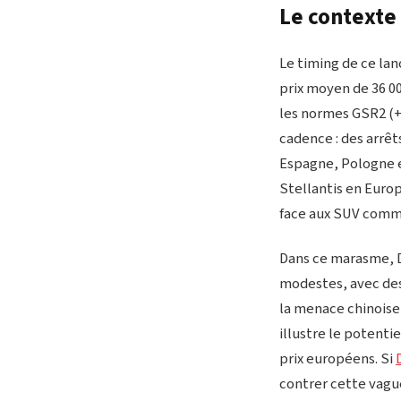
Le contexte
📖
Lire aussi :
La patronn
Le timing de ce la
absorberai
prix moyen de 36 00
les normes GSR2 (+1
— Dacia Fran
cadence : des arrê
Espagne, Pologne et
Stellantis en Euro
face aux SUV comme
Dans ce marasme, D
modestes, avec de
la menace chinoise 
illustre le potenti
prix européens. Si
contrer cette vague