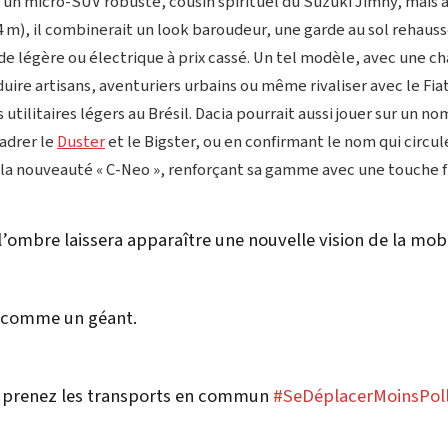
 un micro-SUV robuste, cousin spirituel du Suzuki Jimny, mais à 
 m), il combinerait un look baroudeur, une garde au sol rehaus
e légère ou électrique à prix cassé. Un tel modèle, avec une ch
duire artisans, aventuriers urbains ou même rivaliser avec le Fiat
 utilitaires légers au Brésil. Dacia pourrait aussi jouer sur un no
adrer le
Duster
et le Bigster, ou en confirmant le nom qui circul
 nouveauté « C-Neo », renforçant sa gamme avec une touche f
l’ombre laissera apparaître une nouvelle vision de la mobi
u comme un géant.
, prenez les transports en commun
#SeDéplacerMoinsPol
com/tkMfmckIBP