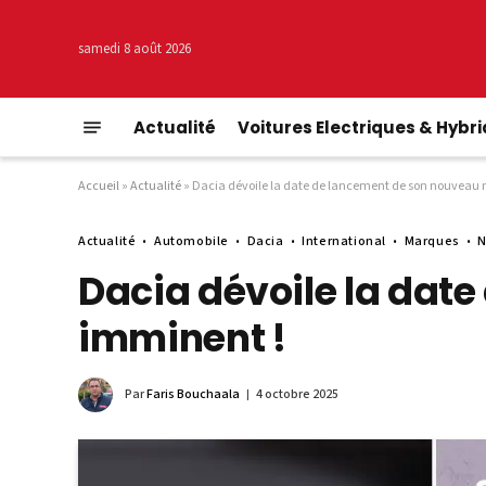
samedi 8 août 2026
Actualité
Voitures Electriques & Hybr
Accueil
»
Actualité
»
Dacia dévoile la date de lancement de son nouveau m
Actualité
Automobile
Dacia
International
Marques
N
Dacia dévoile la date
imminent !
Par
Faris Bouchaala
4 octobre 2025