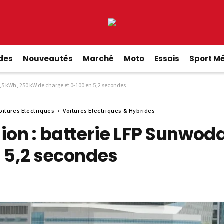
ides
Nouveautés
Marché
Moto
Essais
Sport M
2,5 kWh, 250 kW de charge et 0-100 en 5,2 secondes
oitures Electriques
Voitures Electriques & Hybrides
ion : batterie LFP Sunwod
n 5,2 secondes