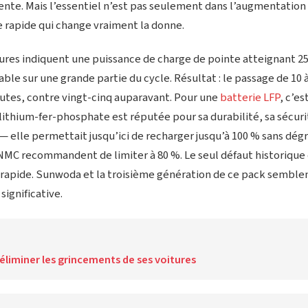
nte. Mais l’essentiel n’est pas seulement dans l’augmentation d
e rapide qui change vraiment la donne.
res indiquent une puissance de charge de pointe atteignant 2
able sur une grande partie du cycle. Résultat : le passage de 10 
utes, contre vingt-cinq auparavant. Pour une
batterie LFP
, c’e
lithium-fer-phosphate est réputée pour sa durabilité, sa sécuri
— elle permettait jusqu’ici de recharger jusqu’à 100 % sans dég
 NMC recommandent de limiter à 80 %. Le seul défaut historique 
 rapide. Sunwoda et la troisième génération de ce pack semblen
ignificative.
 éliminer les grincements de ses voitures