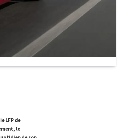
ie LFP de
ement, le
quotidien de son