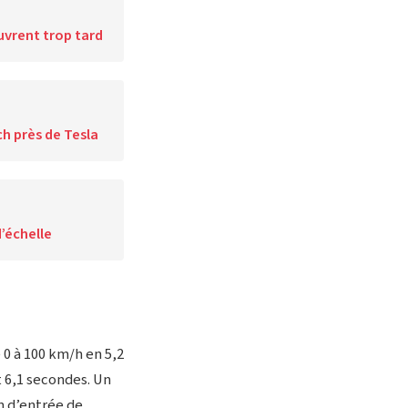
uvrent trop tard
ch près de Tesla
’échelle
 0 à 100 km/h en 5,2
t 6,1 secondes. Un
n d’entrée de