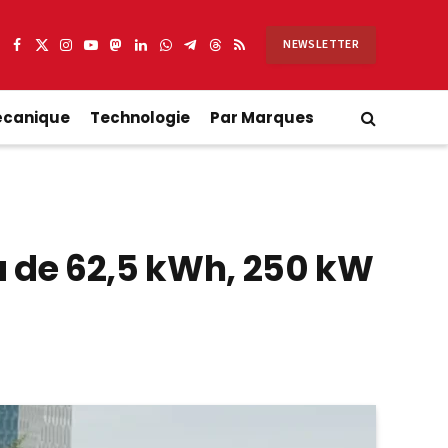
NEWSLETTER
Facebook
X
Instagram
YouTube
Mastodon
LinkedIn
WhatsApp
Partager
Threads
RSS
(Twitter)
sur
Telegram
écanique
Technologie
Par Marques
a de 62,5 kWh, 250 kW