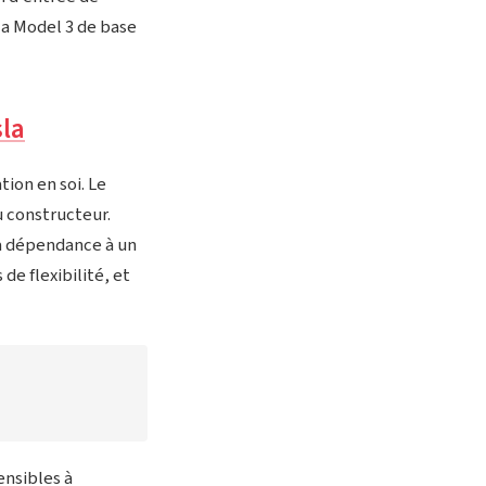
la Model 3 de base
sla
ion en soi. Le
u constructeur.
 la dépendance à un
de flexibilité, et
ensibles à