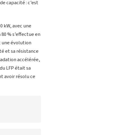
e capacité : c’est
50 kW, avec une
à 80 % s’effectue en
st une évolution
té et sa résistance
radation accélérée,
du LFP était sa
t avoir résolu ce