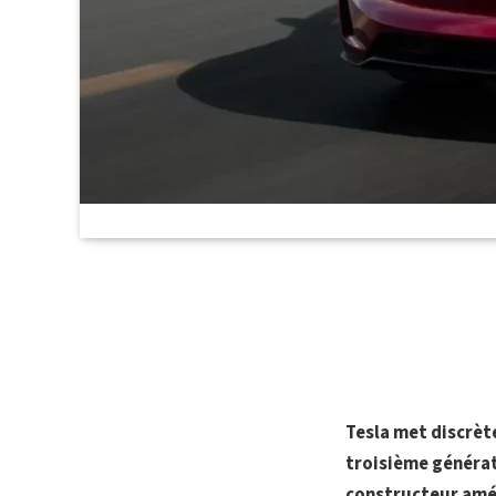
Tesla met discrèt
troisième générat
constructeur amér