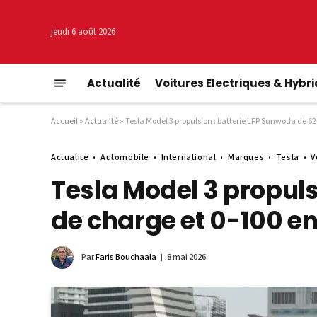
jeudi 6 août 2026
Actualité
Voitures Electriques & Hybr
Accueil
»
Actualité
»
Tesla Model 3 propulsion : batterie LFP Sunwoda de 6
Actualité
Automobile
International
Marques
Tesla
V
Tesla Model 3 propuls
de charge et 0-100 e
Par
Faris Bouchaala
8 mai 2026
© Tesla