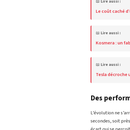
📖
Lire aussi :
Le coût caché d’
📖
Lire aussi :
Kosmera : un fab
📖
Lire aussi :
Tesla décroche 
Des perform
L’évolution ne s’ar
secondes, soit près
écart qui se perço