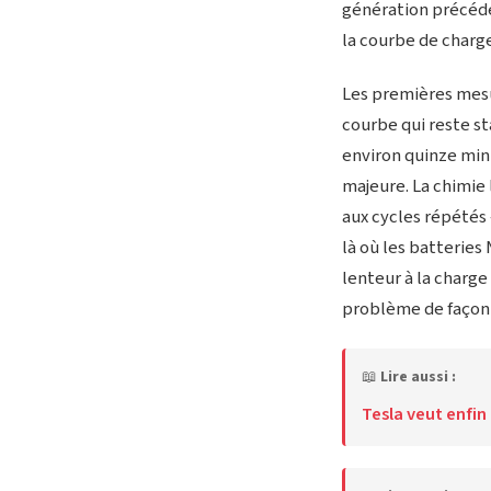
génération précéde
la courbe de charg
Les premières mesu
courbe qui reste st
environ quinze min
majeure. La chimie 
aux cycles répétés 
là où les batteries
lenteur à la charge
problème de façon s
📖
Lire aussi :
Tesla veut enfin